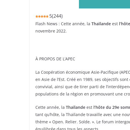
5
(
244
)
Flash News : Cette année, la
Thaïlande
est
l’hôt
novembre 2022.
À PROPOS DE L’APEC
La Coopération économique Asie-Pacifique (APEC
en Asie de l’Est. Créé en 1989, ses objectifs s
convivial, ainsi que de tirer parti de l’interdép
populations de la région en promouvant une crois
Cette année, la
Thaïlande
est
l’hôte du 29e som
tant qu’hôte, la Thaïlande travaille avec une nou
thème « Open. Relier. Solde. ». Le forum interg
équilibrée dans tous les aspects.