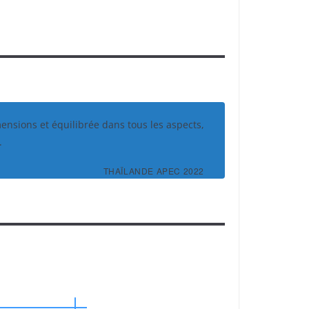
mensions et équilibrée dans tous les aspects,
.
THAÏLANDE APEC 2022