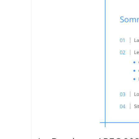
Som
La
Le
Lo
Si