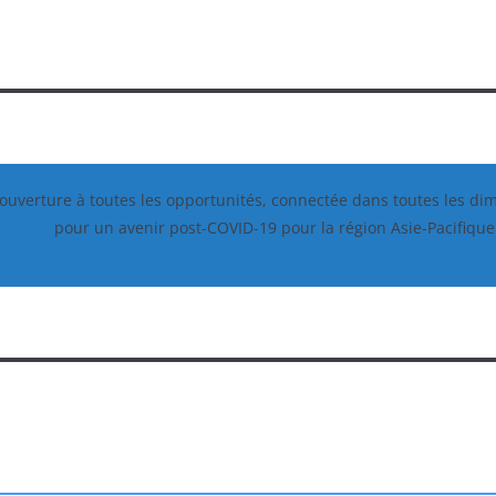
 ouverture à toutes les opportunités, connectée dans toutes les di
pour un avenir post-COVID-19 pour la région Asie-Pacifique