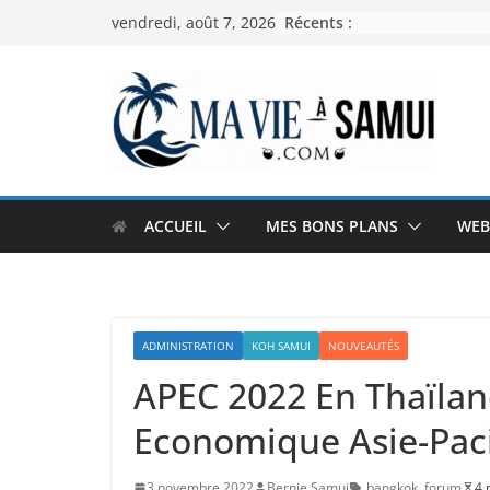
Passer
Récents :
vendredi, août 7, 2026
au
contenu
ACCUEIL
MES BONS PLANS
WEB
ADMINISTRATION
KOH SAMUI
NOUVEAUTÉS
APEC 2022 En Thaïlan
Economique Asie-Pac
3 novembre 2022
Bernie Samui
bangkok
,
forum
4 