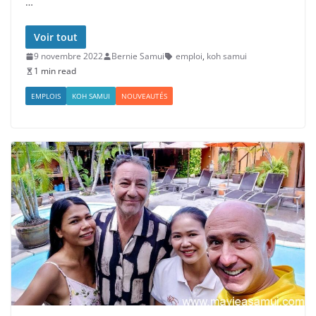
…
Voir tout
9 novembre 2022
Bernie Samui
emploi
,
koh samui
1 min read
EMPLOIS
KOH SAMUI
NOUVEAUTÉS