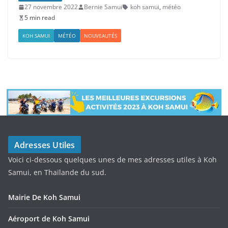
27 novembre 2022
Bernie Samui
koh samui
,
météo
5 min read
KOH SAMUI
MÉTÉO
NOUVEAUTÉS
Adresses Utiles
Voici ci-dessous quelques unes de mes adresses utiles à Koh
Samui, en Thaïlande du sud.
Mairie De Koh Samui
Aéroport de Koh Samui