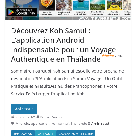
Découvrez Koh Samui :
L’application Android
Indispensable pour un Voyage
Authentique en Thaïlande
5 (487)
Sommaire Pourquoi Koh Samui est-elle votre prochaine
destination ?L’Application Koh Samui Voyage : Un Outil
Pratique et GratuitDes Guides Francophones à Votre
ServiceTélécharger l’application Koh …
Voir tout
5 juillet 2025
Bernie Samui
Android
,
application
,
koh samui
,
Thaïlande
7 min read
APPLICATION
KOH SAMUI
VOYAGE EN THAÏLANDE