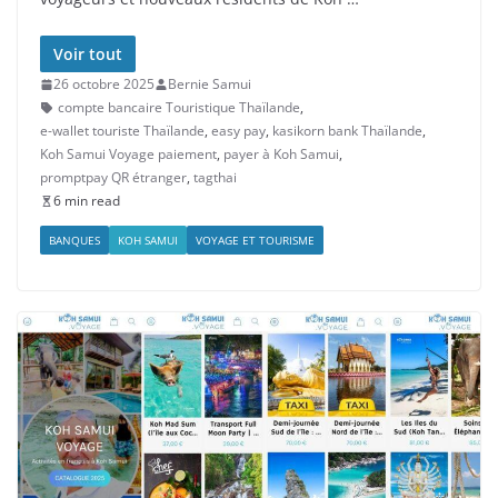
Voir tout
26 octobre 2025
Bernie Samui
compte bancaire Touristique Thaïlande
,
e-wallet touriste Thaïlande
,
easy pay
,
kasikorn bank Thaïlande
,
Koh Samui Voyage paiement
,
payer à Koh Samui
,
promptpay QR étranger
,
tagthai
6 min read
BANQUES
KOH SAMUI
VOYAGE ET TOURISME