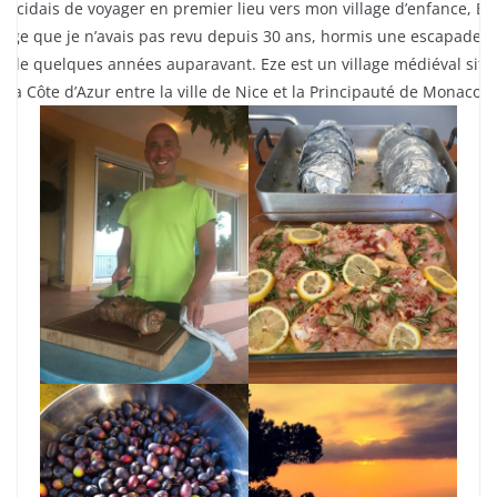
 décidais de voyager en premier lieu vers mon village d’enfance, Ez
llage que je n’avais pas revu depuis 30 ans, hormis une escapade
pide quelques années auparavant. Eze est un village médiéval situ
r la Côte d’Azur entre la ville de Nice et la Principauté de Monaco.