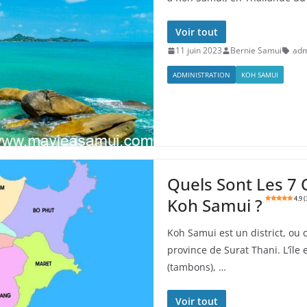
Voir tout
11 juin 2023
Bernie Samui
adm
ADMINISTRATION
KOH SAMUI
Quels Sont Les 7 Q
Koh Samui ?
4.9 
Koh Samui est un district, ou
province de Surat Thani. L’île 
(tambons), …
Voir tout