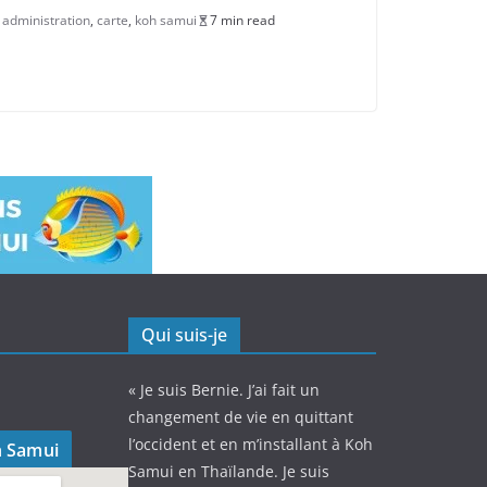
administration
,
carte
,
koh samui
7 min read
Qui suis-je
« Je suis Bernie. J’ai fait un
changement de vie en quittant
l’occident et en m’installant à Koh
h Samui
Samui en Thaïlande. Je suis