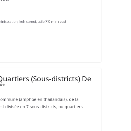
inistration
,
koh samui
,
utile
0 min read
uartiers (Sous-districts) De
(394)
 commune (amphoe en thaïlandais), de la
est divisée en 7 sous-districts, ou quartiers