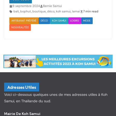
9 septembre 2024
Bernie Samui
bali
,
bophut
,
boutique
,
déco
,
koh samui
,
lamai
7 min read
ARTISANAT PRÉFÉRÉ
DÉCO
KOH SAMUI
LOISIRS
MODE
NOUVEAUTÉS
Adresses Utiles
Voici ci-dessous quelques unes de mes adresses utiles à Koh
Samui, en Thaïlande du sud.
Mairie De Koh Samui