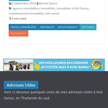
5 septembre 2024
Bernie Samui
agence immobilière
,
immobilier
,
immobilier à Koh Samui
,
investissement immobilier
,
koh samui
3 min read
AGENCE IMMOBILIÈRE
IMMOBILIER
INVESTISSEMENT
KOH SAMUI
NOUVEAUTÉS
Adresses Utiles
Voici ci-dessous quelques unes de mes adresses utiles à Koh
Samui, en Thaïlande du sud.