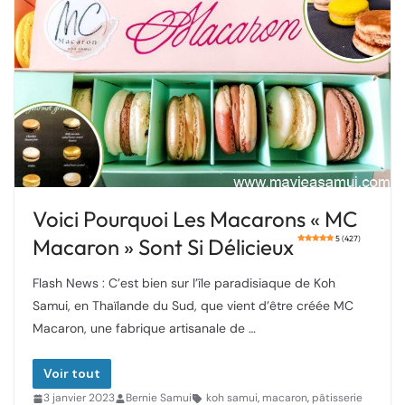
Voici Pourquoi Les Macarons « MC
Macaron » Sont Si Délicieux
5 (427)
Flash News : C’est bien sur l’île paradisiaque de Koh
Samui, en Thaïlande du Sud, que vient d’être créée MC
Macaron, une fabrique artisanale de …
Voir tout
3 janvier 2023
Bernie Samui
koh samui
,
macaron
,
pâtisserie