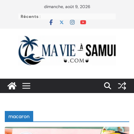
Passer
dimanche, août 9, 2026
au
Récents :
contenu
macaron