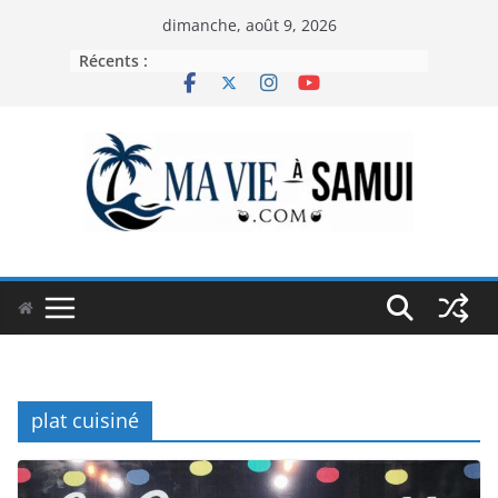
Passer
dimanche, août 9, 2026
au
Récents :
contenu
plat cuisiné