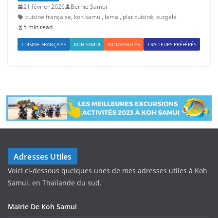
21 février 2026
Bernie Samui
cuisine française
,
koh samui
,
lamai
,
plat cuisiné
,
surgelé
5 min read
CUISINE FRANÇAISE
KOH SAMUI
NOUVEAUTÉS
TRAITEURS PRÉFÉRÉS
Adresses Utiles
Voici ci-dessous quelques unes de mes adresses utiles à Koh
Samui, en Thaïlande du sud.
Mairie De Koh Samui