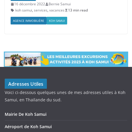
16 décembre 2022
Bernie Samui
koh samui
,
services
,
vacances
13 min read
AGENCE IMMOBILIÈRE
KOH SAMUI
Adresses Utiles
Voici ci-dessous quelques unes de mes adresses utiles à Koh
Samui, en Thaïlande du sud.
Mairie De Koh Samui
Aéroport de Koh Samui