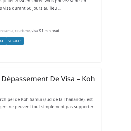
5 juillet 2024 en soirée vous pouvez venir en
 visa durant 60 jours au lieu …
oh samui
,
tourisme
,
visa
1 min read
GE
VOYAGES
r Dépassement De Visa – Koh
archipel de Koh Samui (sud de la Thaïlande), est
angers ne peuvent tout simplement pas supporter