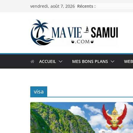
Passer
Récents :
vendredi, août 7, 2026
au
contenu
ACCUEIL
MES BONS PLANS
WEB
visa