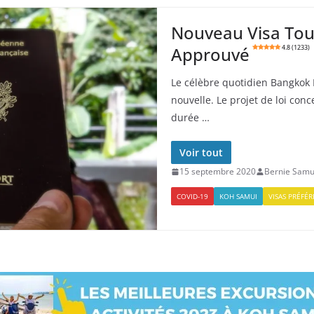
Nouveau Visa Tour
Approuvé
4.8 (1233)
Le célèbre quotidien Bangkok 
nouvelle. Le projet de loi con
durée …
Voir tout
15 septembre 2020
Bernie Samu
COVID-19
KOH SAMUI
VISAS PRÉFÉR