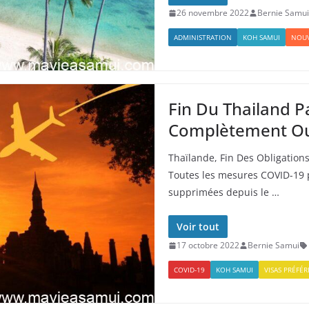
26 novembre 2022
Bernie Samui
ADMINISTRATION
KOH SAMUI
NOUV
Fin Du Thailand P
Complètement Ou
Thaïlande, Fin Des Obligation
Toutes les mesures COVID-19 
supprimées depuis le …
Voir tout
17 octobre 2022
Bernie Samui
COVID-19
KOH SAMUI
VISAS PRÉFÉR