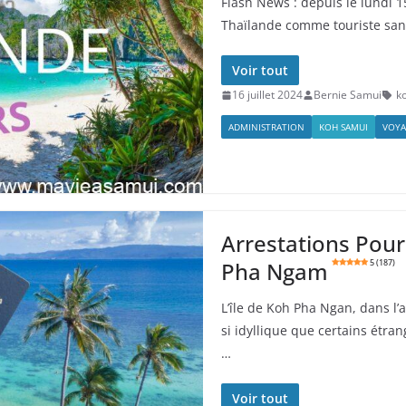
Flash News : depuis le lundi 1
Thaïlande comme touriste sans
Voir tout
16 juillet 2024
Bernie Samui
k
ADMINISTRATION
KOH SAMUI
VOYA
Arrestations Pou
Pha Ngam
5 (187)
L’île de Koh Pha Ngan, dans l’
si idyllique que certains étr
…
Voir tout