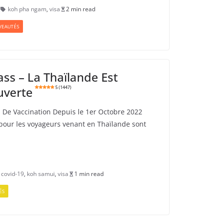
koh pha ngam
,
visa
2 min read
EAUTÉS
ass – La Thaïlande Est
verte
5 (1447)
s De Vaccination Depuis le 1er Octobre 2022
pour les voyageurs venant en Thaïlande sont
covid-19
,
koh samui
,
visa
1 min read
ÉS