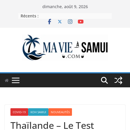
Passer
dimanche, août 9, 2026
au
Récents :
contenu
COVID-19
KOH SAMUI
NOUVEAUTÉS
Thaïlande – Le Test