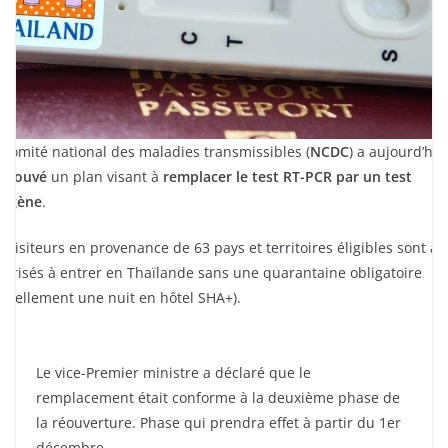
 Comité national des maladies transmissibles (
NCDC
) a aujourd’hui
prouvé
un plan visant à
remplacer le test RT-PCR par un test
tigène
.
s visiteurs en provenance de 63 pays et territoires éligibles sont ai
torisés à entrer en Thaïlande sans une quarantaine obligatoire
ctuellement une nuit en hôtel SHA+).
Le vice-Premier ministre a déclaré que le
remplacement était conforme à la deuxième phase de
la réouverture. Phase qui prendra effet à partir du 1er
décembre.