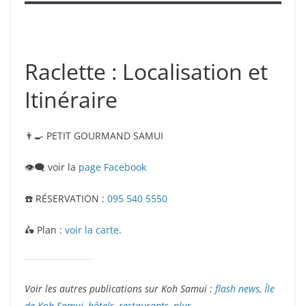
Raclette : Localisation et
Itinéraire
👨‍🍳 PETIT GOURMAND SAMUI
👁️‍🗨️ voir la
page Facebook
☎️ RÉSERVATION :
095 540 5550
🛵 Plan :
voir la carte
.
Voir les autres publications sur Koh Samui :
flash news
,
Île
de Koh Samui
,
hôtels
,
restaurants
,
plus
.