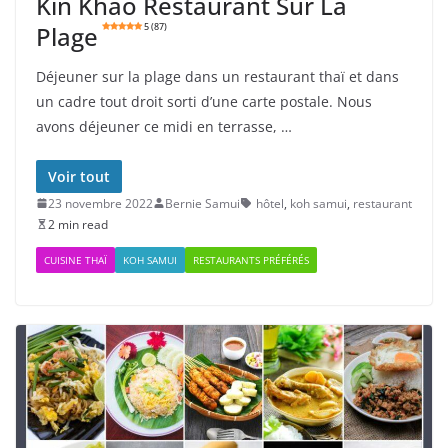
Kin Khao Restaurant Sur La
Plage
5 (87)
Déjeuner sur la plage dans un restaurant thaï et dans
un cadre tout droit sorti d’une carte postale. Nous
avons déjeuner ce midi en terrasse, …
Voir tout
23 novembre 2022
Bernie Samui
hôtel
,
koh samui
,
restaurant
2 min read
CUISINE THAÏ
KOH SAMUI
RESTAURANTS PRÉFÉRÉS