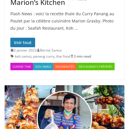
Marion’s Kitchen
Flash News : voici la recette thaïe du Curry Panang au
Poulet par la célèbre cuisinière Marion Grasby. Photo
du jour : Seafah Restaurant, Koh …
Voir tout
2 janvier 2023
Bernie Samui
koh samui
,
panang curry
,
thai food
3 min read
CUISINE THAÏ
KOH SAMUI
NOUVEAUTÉS
RESTAURANTS PRÉFÉRÉS