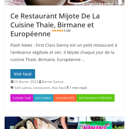
Ce Restaurant Mijote De La
Cuisine Thaïe, Birmane et
Européenne
5 (38)
Flash News : First Class Danny est un petit restaurant à
l’ambiance végétale et zen. Il Mijote chaque jour de la
cuisine Thaïe, Birmane, Européenne …
Voir tout
23 février 2023
Bernie Samui
koh samui
,
restaurant
,
thai food
1 min read
CUISINE THAÏ
KOH SAMUI
NOUVEAUTÉS
RESTAURANTS PRÉFÉRÉS