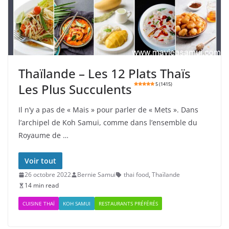
Thaïlande – Les 12 Plats Thaïs
Les Plus Succulents
5 (1415)
Il n’y a pas de « Mais » pour parler de « Mets ». Dans
l’archipel de Koh Samui, comme dans l’ensemble du
Royaume de …
Voir tout
26 octobre 2022
Bernie Samui
thai food
,
Thaïlande
14 min read
CUISINE THAÏ
KOH SAMUI
RESTAURANTS PRÉFÉRÉS