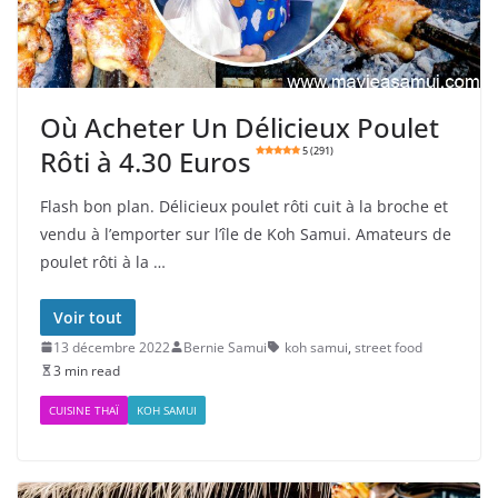
Où Acheter Un Délicieux Poulet
Rôti à 4.30 Euros
5 (291)
Flash bon plan. Délicieux poulet rôti cuit à la broche et
vendu à l’emporter sur l’île de Koh Samui. Amateurs de
poulet rôti à la …
Voir tout
13 décembre 2022
Bernie Samui
koh samui
,
street food
3 min read
CUISINE THAÏ
KOH SAMUI