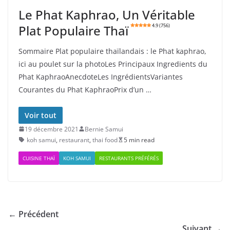
Le Phat Kaphrao, Un Véritable
Plat Populaire Thaï
4.9 (756)
Sommaire Plat populaire thaïlandais : le Phat kaphrao,
ici au poulet sur la photoLes Principaux Ingredients du
Phat KaphraoAnecdoteLes IngrédientsVariantes
Courantes du Phat KaphraoPrix d’un …
Voir tout
19 décembre 2021
Bernie Samui
koh samui
,
restaurant
,
thai food
5 min read
CUISINE THAÏ
KOH SAMUI
RESTAURANTS PRÉFÉRÉS
← Précédent
Suivant →