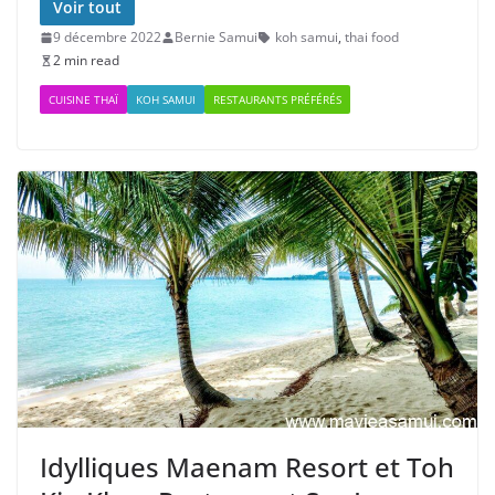
Voir tout
9 décembre 2022
Bernie Samui
koh samui
,
thai food
2 min read
CUISINE THAÏ
KOH SAMUI
RESTAURANTS PRÉFÉRÉS
Idylliques Maenam Resort et Toh