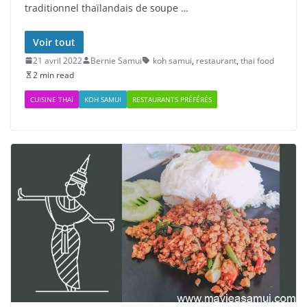
traditionnel thaïlandais de soupe …
Voir tout
21 avril 2022
Bernie Samui
koh samui
,
restaurant
,
thai food
2 min read
CUISINE THAÏ
KOH SAMUI
RESTAURANTS PRÉFÉRÉS