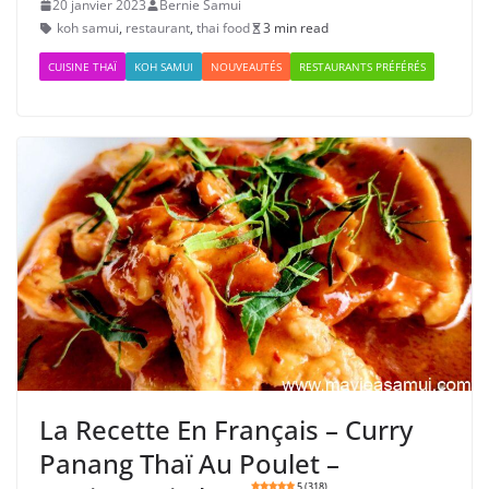
20 janvier 2023
Bernie Samui
koh samui
,
restaurant
,
thai food
3 min read
CUISINE THAÏ
KOH SAMUI
NOUVEAUTÉS
RESTAURANTS PRÉFÉRÉS
La Recette En Français – Curry
Panang Thaï Au Poulet –
5 (318)