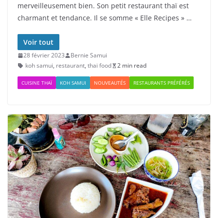
merveilleusement bien. Son petit restaurant thaï est
charmant et tendance. Il se somme « Elle Recipes » …
Voir tout
28 février 2023
Bernie Samui
koh samui
,
restaurant
,
thai food
2 min read
CUISINE THAÏ
KOH SAMUI
NOUVEAUTÉS
RESTAURANTS PRÉFÉRÉS