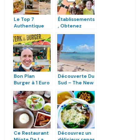
Le Top 7
Établissements
Authentique
, Obtenez
Des Activités
Votre
2021 À Koh
Publication Sur
Samui
Le Blog
Francophone
#1 à Koh Samui
Bon Plan
Découverte Du
Burger à 1 Euro
Sud – The New
– It Is Steak &
French Kiss
Burger
Ce Restaurant
Découvrez un
Mijote De La
délicieux repas