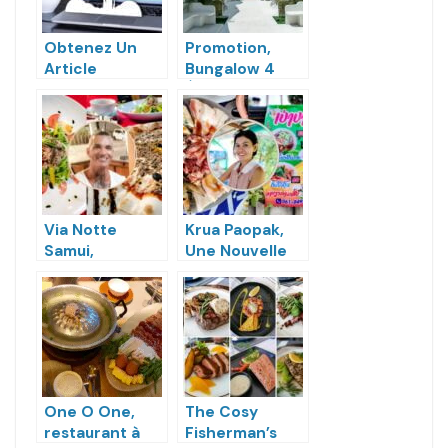
Obtenez Un
Promotion,
Article
Bungalow 4
Rédactionnel
Étoiles A 30
Sur Le Blog Ma
Euros – So
Vie À Samui
KohKoon
Via Notte
Krua Paopak,
Samui,
Une Nouvelle
Restaurant &
Cuisine Thaïe
Pizzeria Niçoise
Traditionnelle
à Chaweng,
Chaude et
Koh Samui
Épicée
One O One,
The Cosy
restaurant à
Fisherman’s