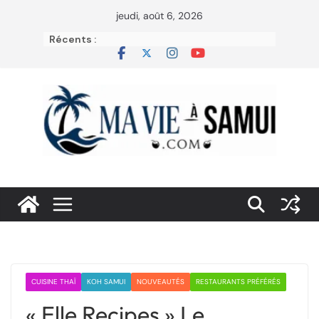
Passer
jeudi, août 6, 2026
au
Récents :
contenu
CUISINE THAÏ
KOH SAMUI
NOUVEAUTÉS
RESTAURANTS PRÉFÉRÉS
« Elle Recipes » Le