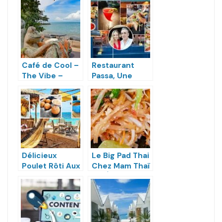
Café de Cool –
Restaurant
The Vibe –
Passa, Une
Relax Samui
Cuisine Fusion
Et Raffinée à
Maenam, Koh
Samui
Délicieux
Le Big Pad Thai
Poulet Rôti Aux
Chez Mam Thaï
Herbes – Hug
Est À 60 Bahts
Samui Un
Pittoresque
Restaurant
Thaï De Plage