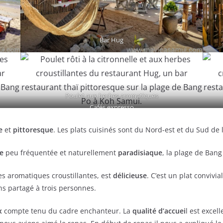
Bar Hug
Poulet aux herbes aromatiques
Cafés expresso
e
et
pittoresque
. Les plats cuisinés sont du Nord-est et du Sud de 
e
peu fréquentée et naturellement
paradisiaque
, la plage de Bang
bes aromatiques croustillantes, est
délicieuse
. C’est un plat convivi
vons partagé à trois personnes.
x
compte tenu du cadre enchanteur. La
qualité d’accuei
l est excel