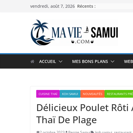
Passer
Récents :
vendredi, août 7, 2026
au
contenu
ACCUEIL
MES BONS PLANS
WEB
CUISINE THAÏ
KOH SAMUI
NOUVEAUTÉS
RESTAURANTS PRÉ
Délicieux Poulet Rôt
Thaï De Plage
2 octobre 2023
Bernie Samui
koh samui
,
restaurant