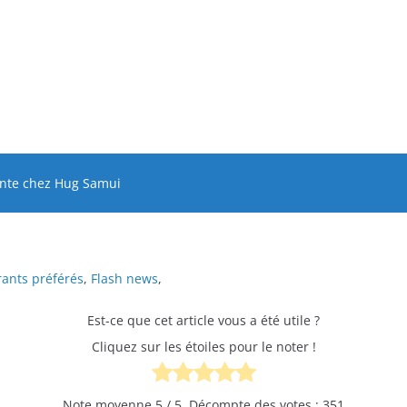
tente chez Hug Samui
ants préférés
,
Flash news
,
Est-ce que cet article vous a été utile ?
Cliquez sur les étoiles pour le noter !
Note moyenne
5
/ 5. Décompte des votes :
351