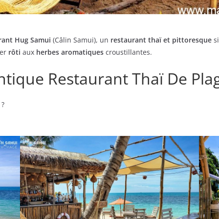
rant Hug Samui
(Câlin Samui), un
restaurant thaï et pittoresque
si
ier
rôti
aux
herbes aromatiques
croustillantes.
tique Restaurant Thaï De Pla
 ?