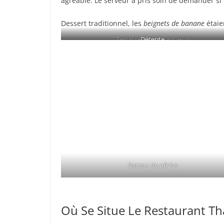
agréable. Le serveur a pris soin de demander si 
Dessert traditionnel, les
beignets de banane
étaie
Terrasse Restaurant Hug
Détente
Bateau de pêche
Où Se Situe Le Restaurant T