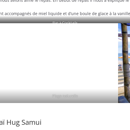
nous avions aimé le repas. En début de repas il nous a expliqué le p
nt accompagnés de miel liquide et d’une boule de glace à la vanill
En bord de mer
Bar à Cocktails
Plage naturelle
haï Hug Samui