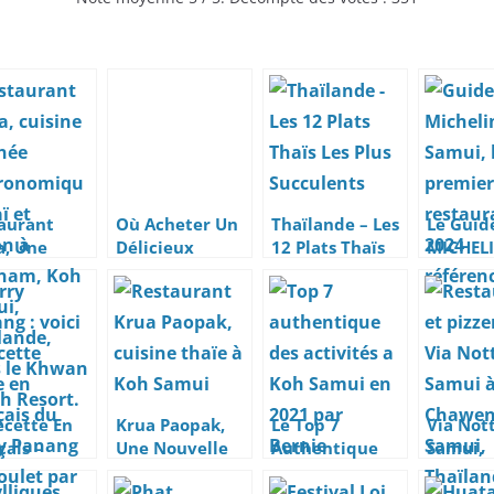
aurant
Où Acheter Un
Thaïlande – Les
Le Guid
a, Une
Délicieux
12 Plats Thaïs
MICHEL
ine Fusion
Poulet Rôti à
Les Plus
arrive 
affinée à
4.30 Euros
Succulents
Samui –
nam, Koh
sont les
ui
premier
restaur
référen
ecette En
Krua Paopak,
Le Top 7
Via Not
çais –
Une Nouvelle
Authentique
Samui,
y Panang
Cuisine Thaïe
Des Activités
Restaur