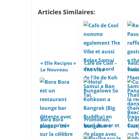
Articles Similaires:
« Elle Recipes »
Café de Cool –
Rest
Le Nouveau
The Vibe –
Pass
Restaurant
Relax Samui
Cuis
Thaï Tendance
Et R
d’Elle
Mae
Sam
Bora Bora
Promotion,
La R
Samui – Un
Bungalow 4
Fran
Restaurant
Étoiles A 30
Curr