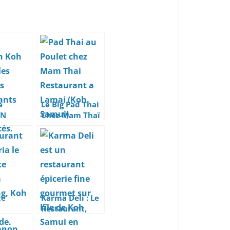
e
Le Big Pad Thai
IN
Chez Mam Thaï
à Koh
Est À 60 Bahts
 Quels
s
ants
cés ?
te
Karma Deli : Le
Restaurant,
ant &
Épicerie Fine et