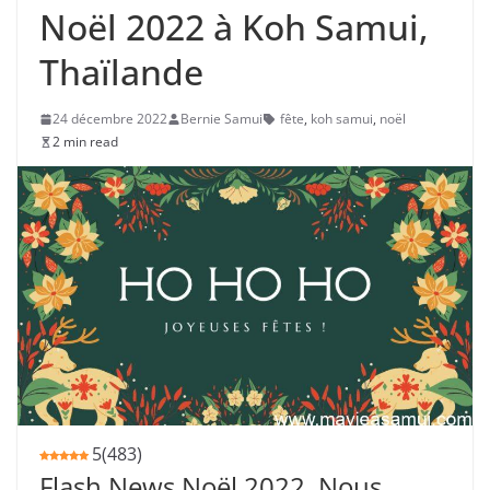
Noël 2022 à Koh Samui,
Thaïlande
24 décembre 2022
Bernie Samui
fête
,
koh samui
,
noël
2 min read
5
(
483
)
Flash News Noël 2022. Nous