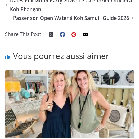
Dates Full Moon Party 2026 : Le Calendrier Officiel à
Tendances A
L’avis de Bernie
Koh Phangan
Petits Prix
Passer son Open Water à Koh Samui : Guide 2026
Share This Post:
Vous pourrez aussi aimer