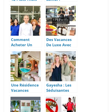
Les Plus
L’application
Succulents
Android
Indispensable
pour un Voyage
Authentique en
Thaïlande
Comment
Des Vacances
Acheter Un
De Luxe Avec
Bien
Services VIP,
Immobilier En
Par VPI Pacific
Thaïlande
Grâce à
l’Agence SLP
Koh Samui
Une Résidence
Gayesha : Les
Vacances
Séduisantes
Glamour avec
Boutiques Déco
Tentes De Luxe
Bali de V&V à
Ou Villas
Samui
piscines