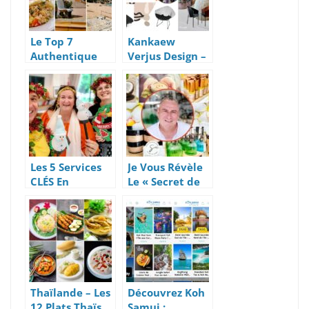
Le Top 7
Kankaew
Authentique
Verjus Design –
Des Activités
Architecture,
2021 À Koh
Construction Et
Samui
Magasin De
Meubles
Contemporains
Les 5 Services
Je Vous Révèle
CLÉS En
Le « Secret de
Location Villa
Samui », De Sa
Pour Réussir
Nature Aux
Ses Vacances
Cosmétiques
Thaïlande – Les
Découvrez Koh
12 Plats Thaïs
Samui :