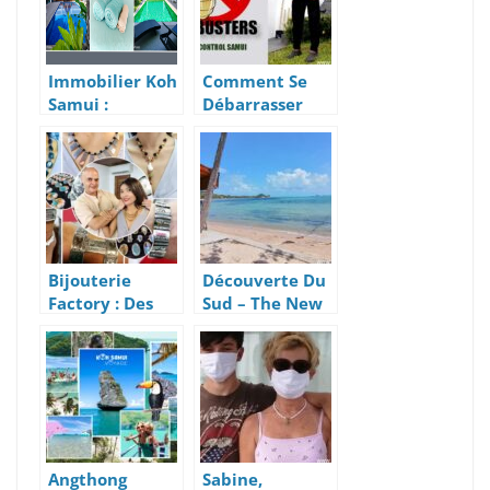
Immobilier Koh
Comment Se
Samui :
Débarrasser
Location 1 villa
Efficacement
et 1 Villa à
Des Termites Et
Vendre
Nuisibles
Bijouterie
Découverte Du
Factory : Des
Sud – The New
Joyaux
French Kiss
Artisanaux
Uniques,
Éditions
Limitées – Koh
Samui
Angthong
Sabine,