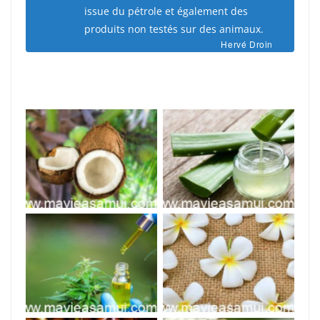
issue du pétrole et également des
produits non testés sur des animaux.
Hervé Droin
Noix de Coco
Aloe Vera
Lilawadee
Cannabis
(frangipanier)