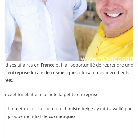
 vend ses affaires en
France
et il a l’opportunité de reprendre une
tite
entreprise locale de cosmétiques
utilisant des ingrédients
turels
.
 concept lui plaît et il achète la petite entreprise.
 destin mettra sur sa route un
chimiste
belge ayant travaillé pour 
and groupe mondial de
cosmétiques
.