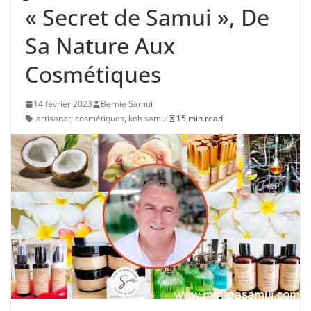
« Secret de Samui », De
Sa Nature Aux
Cosmétiques
14 février 2023
Bernie Samui
artisanat
,
cosmétiques
,
koh samui
15 min read