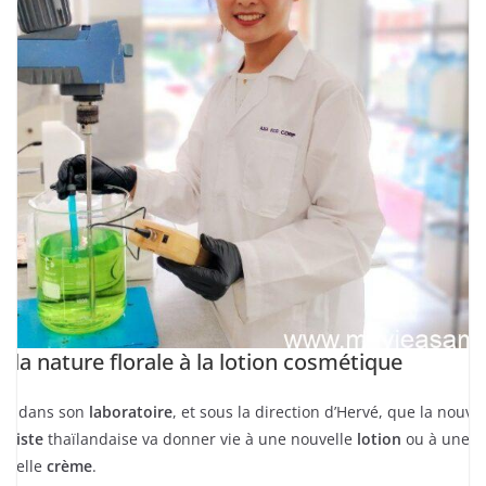
e la nature florale à la lotion cosmétique
est dans son
laboratoire
, et sous la direction d’Hervé, que la nouvel
imiste
thaïlandaise va donner vie à une nouvelle
lotion
ou à une
uvelle
crème
.