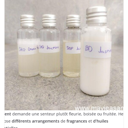
e
client
demande une senteur plutôt fleurie, boisée ou fruitée. Herv
opose
différents arrangements
de
fragrances
et
d’huiles