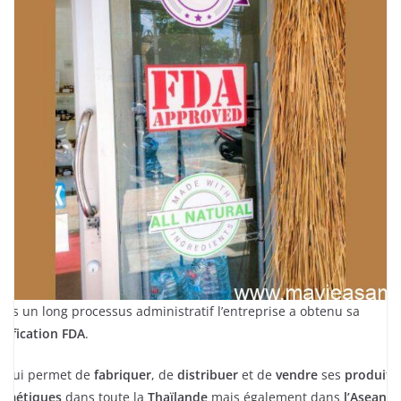
rès un long processus administratif l’entreprise a obtenu sa
rtification FDA
.
le lui permet de
fabriquer
, de
distribuer
et de
vendre
ses
produits
smétiques
dans toute la
Thaïlande
mais également dans
l’Asean
.