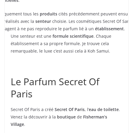
sentielles
.
atiquement tous les
produits
cités précédemment peuvent ensuit
re réalisés avec la
senteur
choisie. Les cosmétiques Secret Of Samu
engagent à ne pas reproduire le parfum lié à un
établissement
.
Une senteur est une
formule scientifique
. Chaque
établissement a sa propre formule. Je trouve cela
remarquable, le luxe c’est aussi cela à Koh Samui.
Le Parfum Secret Of
Paris
Secret Of Paris a créé
Secret Of Paris
, l’
eau de toilette
.
Venez la découvrir à la
boutique
de
Fisherman’s
Village
.