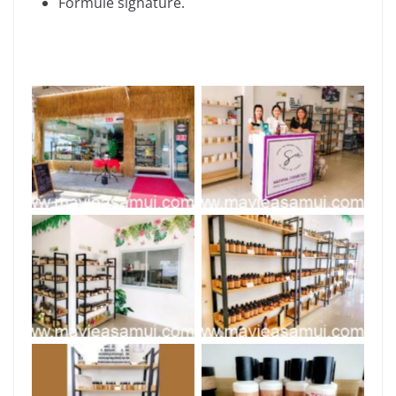
Formule signature.
Boutique Secret Of
Un accueil
Samui
professionnel
Gamme de
Aloe Vera et Cannabis
cosmétiques
Désodorisant senteur