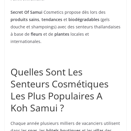
Secret Of Samui
Cosmetics propose dès lors des
produits sains
,
tendances
et
biodégradables
(gels
douche et shampoings) avec des senteurs thaïlandaises
à base de
fleurs
et de
plantes
locales et
internationales.
Quelles Sont Les
Senteurs Cosmétiques
Les Plus Populaires A
Koh Samui ?
Chaque année plusieurs milliers de vacanciers utilisent
dans les
spas
, les
hôtels-boutiques
et les
villas
des