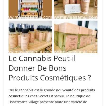
Huiles essentielles
citronnelle
Huile faciale senteur
Diffuseur senteur
Palmarosa
Lilawadee
Le Cannabis Peut-il
Donner De Bons
Produits Cosmétiques ?
Oui le
cannabis
est la grande
nouveauté
des
produits
cosmétiques
chez Secret Of Samui. La
boutique
de
Fisherman’s Village présente toute une variété de