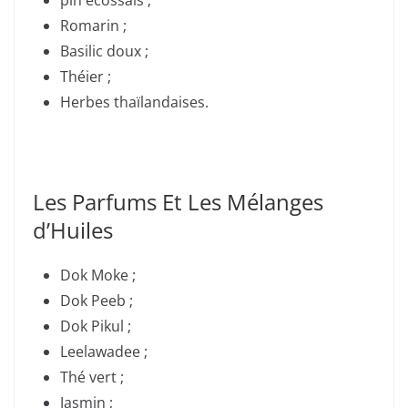
pin écossais ;
Romarin ;
Basilic doux ;
Théier ;
Herbes thaïlandaises.
Les Parfums Et Les Mélanges
d’Huiles
Dok Moke ;
Dok Peeb ;
Dok Pikul ;
Leelawadee ;
Thé vert ;
Jasmin ;