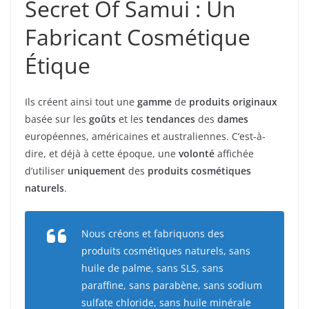
Secret Of Samui : Un
Fabricant Cosmétique
Étique
Ils créent ainsi tout une
gamme
de
produits originaux
basée sur les
goûts
et les
tendances
des
dames
européennes, américaines et australiennes. C’est-à-
dire, et déjà à cette époque, une
volonté
affichée
d’utiliser
uniquement
des
produits cosmétiques
naturels
.
Nous créons et fabriquons des
produits cosmétiques naturels, sans
huile de palme, sans SLS, sans
paraffine, sans parabène, sans sodium
sulfate chloride, sans huile minérale