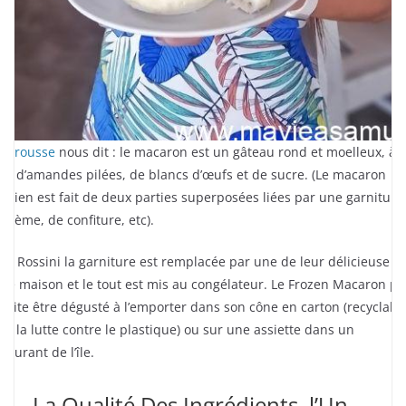
e
Larousse
nous dit : le macaron est un gâteau rond et moelleux, à
se d’amandes pilées, de blancs d’œufs et de sucre. (Le macaron
risien est fait de deux parties superposées liées par une garniture
 crème, de confiture, etc).
ez Rossini la garniture est remplacée par une de leur délicieuse
ace maison et le tout est mis au congélateur. Le Frozen Macaron pe
suite être dégusté à l’emporter dans son cône en carton (recyclabl
ur la lutte contre le plastique) ou sur une assiette dans un
staurant de l’île.
La Qualité Des Ingrédients, l’Un