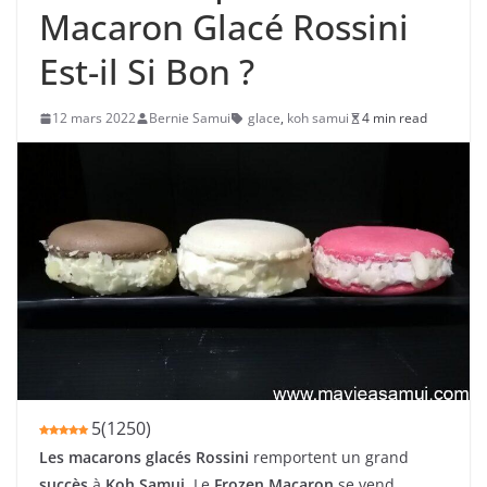
Macaron Glacé Rossini
Est-il Si Bon ?
12 mars 2022
Bernie Samui
glace
,
koh samui
4 min read
5
(
1250
)
Les macarons glacés Rossini
remportent un grand
succès
à
Koh Samui
. Le
Frozen Macaron
se vend