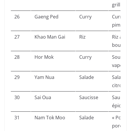
grillé.
26
Gaeng Ped
Curry
Curry ro
piments
27
Khao Man Gai
Riz
Riz au p
bouillon
28
Hor Mok
Curry
Soufflé 
vapeur (
29
Yam Nua
Salade
Salade d
citronne
30
Sai Oua
Saucisse
Saucisse
épices.
31
Nam Tok Moo
Salade
« Porc e
porc gril