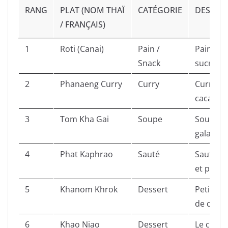
RANG
PLAT (NOM THAÏ
CATÉGORIE
DESCRI
/ FRANÇAIS)
1
Roti (Canai)
Pain /
Pain plat
Snack
sucré ou
2
Phanaeng Curry
Curry
Curry cr
cacahuèt
3
Tom Kha Gai
Soupe
Soupe de
galanga 
4
Phat Kaphrao
Sauté
Sauté de
et piment
5
Khanom Khrok
Dessert
Petites 
de coco,
6
Khao Niao
Dessert
Le célèbr