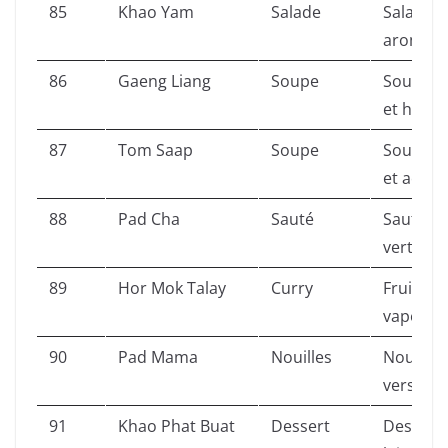
85
Khao Yam
Salade
Salade d
aromati
86
Gaeng Liang
Soupe
Soupe d
et herbe
87
Tom Saap
Soupe
Soupe de
et acide.
88
Pad Cha
Sauté
Sauté fr
vert et 
89
Hor Mok Talay
Curry
Fruits d
vapeur.
90
Pad Mama
Nouilles
Nouilles
version 
91
Khao Phat Buat
Dessert
Dessert 