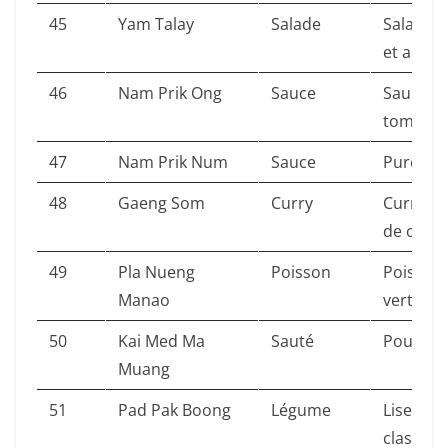
45
Yam Talay
Salade
Salade d
et acidul
46
Nam Prik Ong
Sauce
Sauce vi
tomates 
47
Nam Prik Num
Sauce
Purée de
48
Gaeng Som
Curry
Curry or
de coco.
49
Pla Nueng
Poisson
Poisson 
Manao
vert, ail
50
Kai Med Ma
Sauté
Poulet s
Muang
51
Pad Pak Boong
Légume
Liserons
classique