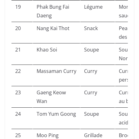
19
Phak Bung Fai
Légume
Morning G
Daeng
sauce so
20
Nang Kai Thot
Snack
Peau de 
des mar
21
Khao Soi
Soupe
Soupe de
Nord (Ch
22
Massaman Curry
Curry
Curry do
persane
23
Gaeng Keow
Curry
Curry Ve
Wan
au basili
24
Tom Yum Goong
Soupe
Soupe de
acidulée
25
Moo Ping
Grillade
Brochett