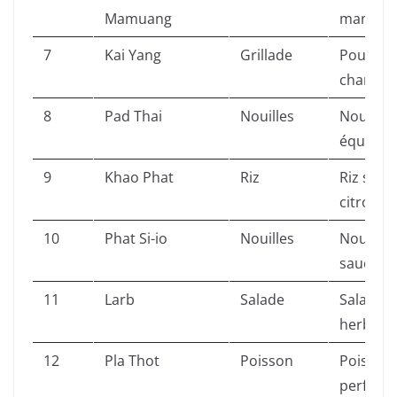
Mamuang
mangue f
7
Kai Yang
Grillade
Poulet e
charbon 
8
Pad Thai
Nouilles
Nouilles
équilibre
9
Khao Phat
Riz
Riz sauté
citron v
10
Phat Si-io
Nouilles
Nouilles
sauce so
11
Larb
Salade
Salade d
herbes et
12
Pla Thot
Poisson
Poisson e
perfectio