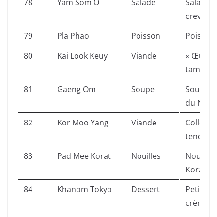
78
Yam Som O
Salade
Salade 
crevette
79
Pla Phao
Poisson
Poisson g
80
Kai Look Keuy
Viande
« Œufs d
tamarin 
81
Gaeng Om
Soupe
Soupe d
du Nord-
82
Kor Moo Yang
Viande
Collet de
tendre.
83
Pad Mee Korat
Nouilles
Nouilles
Korat.
84
Khanom Tokyo
Dessert
Petite c
crème/s