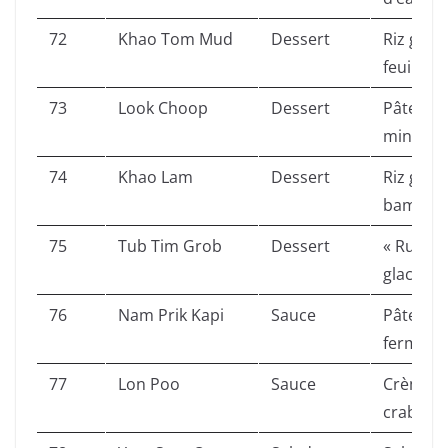
72
Khao Tom Mud
Dessert
Riz glua
feuille.
73
Look Choop
Dessert
Pâte de 
mini frui
74
Khao Lam
Dessert
Riz glua
bambou
75
Tub Tim Grob
Dessert
« Rubis 
glacés.
76
Nam Prik Kapi
Sauce
Pâte de 
ferment
77
Lon Poo
Sauce
Crème de
crabe en