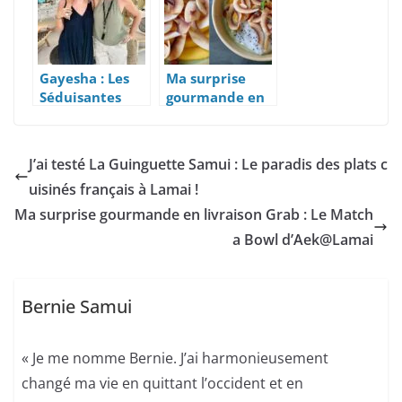
Awards 2022 »
Différents Prix
Gayesha : Les
Ma surprise
Séduisantes
gourmande en
Boutiques Déco
livraison Grab :
Bali de V&V à
Le Matcha Bowl
Samui
d’Aek@Lamai
J’ai testé La Guinguette Samui : Le paradis des plats c
uisinés français à Lamai !
Ma surprise gourmande en livraison Grab : Le Match
a Bowl d’Aek@Lamai
Bernie Samui
« Je me nomme Bernie. J’ai harmonieusement
changé ma vie en quittant l’occident et en