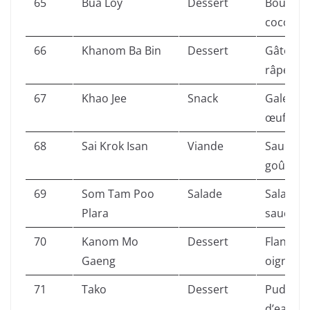
65
Bua Loy
Dessert
Boules d
coco ch
66
Khanom Ba Bin
Dessert
Gâteau g
râpée.
67
Khao Jee
Snack
Galette d
œuf.
68
Sai Krok Isan
Viande
Saucisse
goût aci
69
Som Tam Poo
Salade
Salade p
Plara
sauce fo
70
Kanom Mo
Dessert
Flan de 
Gaeng
oignons f
71
Tako
Dessert
Pudding 
d’eau.