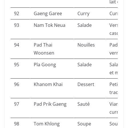
lait de c
92
Gaeng Garee
Curry
Curry Ja
93
Nam Tok Neua
Salade
Version 
cascade 
94
Pad Thai
Nouilles
Pad Thaï
Woonsen
verre.
95
Pla Goong
Salade
Salade d
et ment
96
Khanom Khai
Dessert
Petits g
tradition
97
Pad Prik Gaeng
Sauté
Viande s
curry.
98
Tom Khlong
Soupe
Soupe d