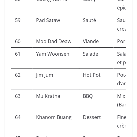
épicé du
59
Pad Sataw
Sauté
Sauté de
crevette
60
Moo Dad Deaw
Viande
Porc séch
61
Yam Woonsen
Salade
Salade d
et porc.
62
Jim Jum
Hot Pot
Pot-au-f
d’argile.
63
Mu Kratha
BBQ
Mix entre
(Barbecu
64
Khanom Buang
Dessert
Fines crê
crème c