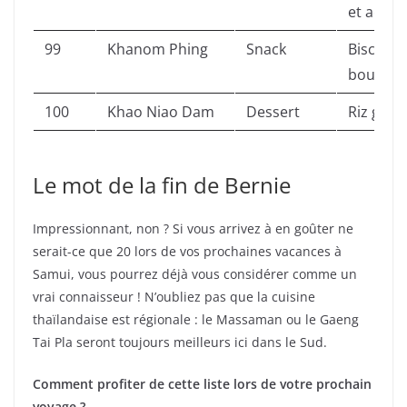
et acide.
99
Khanom Phing
Snack
Biscuits
bouche.
100
Khao Niao Dam
Dessert
Riz gluan
Le mot de la fin de Bernie
Impressionnant, non ? Si vous arrivez à en goûter ne
serait-ce que 20 lors de vos prochaines vacances à
Samui, vous pourrez déjà vous considérer comme un
vrai connaisseur ! N’oubliez pas que la cuisine
thaïlandaise est régionale : le Massaman ou le Gaeng
Tai Pla seront toujours meilleurs ici dans le Sud.
Comment profiter de cette liste lors de votre prochain
voyage ?