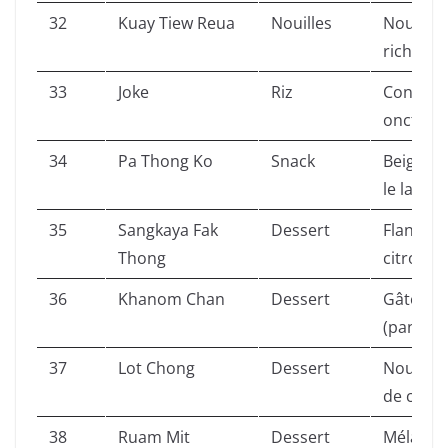
32
Kuay Tiew Reua
Nouilles
Nouilles
riche et
33
Joke
Riz
Congee (b
onctueux
34
Pa Thong Ko
Snack
Beignets
le lait c
35
Sangkaya Fak
Dessert
Flan coco
Thong
citrouille
36
Khanom Chan
Dessert
Gâteau g
(pandan)
37
Lot Chong
Dessert
Nouilles 
de coco 
38
Ruam Mit
Dessert
Mélange 