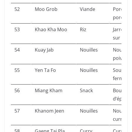
52
Moo Grob
Viande
Porc cro
porc frit
53
Khao Kha Moo
Riz
Jarret d
sur riz.
54
Kuay Jab
Nouilles
Nouilles 
poivré.
55
Yen Ta Fo
Nouilles
Soupe de
fermenté
56
Miang Kham
Snack
Bouchées
d’épices.
57
Khanom Jeen
Nouilles
Nouilles
curries.
58
Gaeng Tai Pla
Curry
Curry de