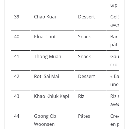
tapioca 
39
Chao Kuai
Dessert
Gelée d’
avec gla
40
Kluai Thot
Snack
Bananes 
pâte au
41
Thong Muan
Snack
Gaufrett
croustill
42
Roti Sai Mai
Dessert
« Barbe 
une crêp
43
Khao Khluk Kapi
Riz
Riz saut
avec gar
44
Goong Ob
Pâtes
Crevette
Woonsen
en pot d’