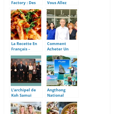
Factory : Des
Vous Allez
Joyaux
Royalement
Artisanaux
Saliver
Uniques,
Éditions
Limitées – Koh
Samui
La Recette En
Comment
Français –
Acheter Un
Curry Panang
Bien
Thaï Au Poulet
Immobilier En
– Marion’s
Thaïlande
Kitchen
Grâce à
l’Agence SLP
Koh Samui
L’archipel de
Angthong
Koh Samui
National
Gagne 2 «
Marine Park
Responsible
Excursions –
Thailand
Pourquoi