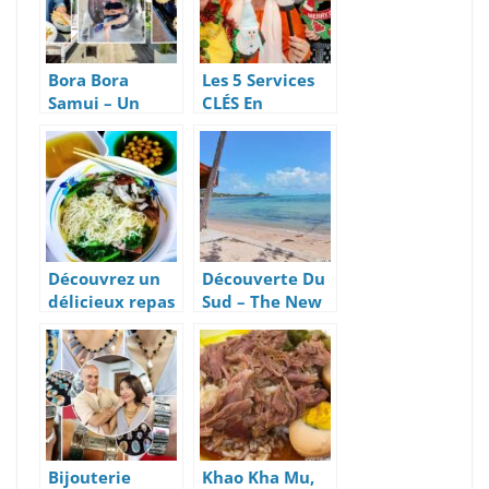
Bora Bora
Les 5 Services
Samui – Un
CLÉS En
Restaurant
Location Villa
Lounge Coup de
Pour Réussir
Cœur
Ses Vacances
Découvrez un
Découverte Du
délicieux repas
Sud – The New
raffiné sino-
French Kiss
thai en
livraison à 6€
Bijouterie
Khao Kha Mu,