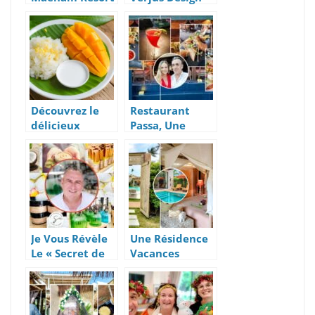
et Toh Kin Khao
Architecture,
Restaurant Sur
Construction Et
La Plage
Magasin De
Meubles
Contemporains
Découvrez le
Restaurant
délicieux
Passa, Une
Mango Sticky
Cuisine Fusion
Rice à Koh
Et Raffinée à
Samui en
Maenam, Koh
Thaïlande
Samui
Je Vous Révèle
Une Résidence
Le « Secret de
Vacances
Samui », De Sa
Glamour avec
Nature Aux
Tentes De Luxe
Cosmétiques
Ou Villas
piscines