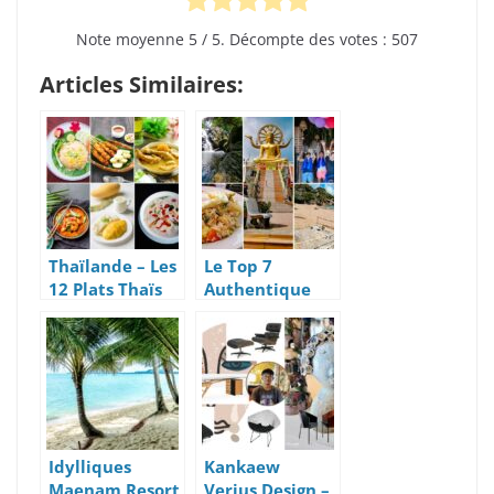
Note moyenne
5
/ 5. Décompte des votes :
507
Articles Similaires:
Thaïlande – Les
Le Top 7
12 Plats Thaïs
Authentique
Les Plus
Des Activités
Succulents
2021 À Koh
Samui
Idylliques
Kankaew
Maenam Resort
Verjus Design –