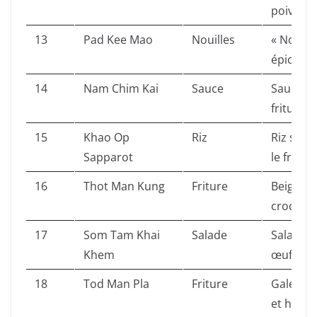
poivre.
13
Pad Kee Mao
Nouilles
« Nouille
épicées, 
14
Nam Chim Kai
Sauce
Sauce ch
fritures.
15
Khao Op
Riz
Riz saut
Sapparot
le fruit.
16
Thot Man Kung
Friture
Beignets
croquan
17
Som Tam Khai
Salade
Salade d
Khem
œufs sal
18
Tod Man Pla
Friture
Galettes
et harico