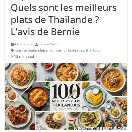
Quels sont les meilleurs
plats de Thaïlande ?
L’avis de Bernie
4 mars 2026
Bernie Samui
cuisine thaïlandaise
,
koh samui
,
tasteatlas
,
thai food
12 min read