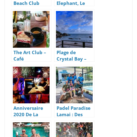
Beach Club
Elephant, Le
Tendance Et
Grand Beach
Chic à Koh
Club avec
Samui
Piscine à Koh
Samui
The Art Club –
Plage de
Café
Crystal Bay –
Restaurant
Webcam Live
Végétarien et
Koh Samui
Végan
Anniversaire
Padel Paradise
2020 De La
Lamai : Des
Bohemia À
Terrains et des
Lamai Beach
Raquettes Pour
Tous