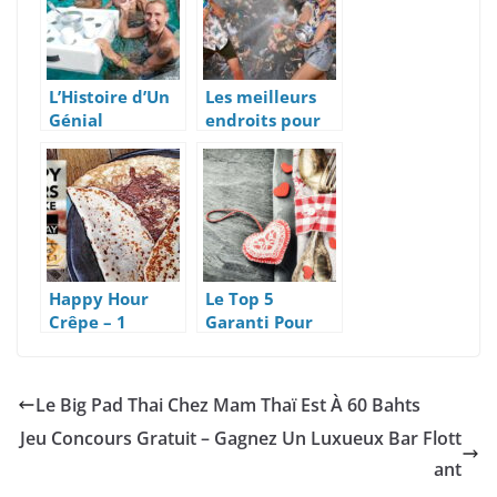
L’Histoire d’Un
Les meilleurs
Génial
endroits pour
Fabricant De
fêter Songkran
Bars Flottant
2024 à Koh
Samui,
Thaïlande
Happy Hour
Le Top 5
Crêpe – 1
Garanti Pour
Dégustée C’Est
Une Saint-
1 Offerte De
Valentin 2021
Plus
Réussie
Le Big Pad Thai Chez Mam Thaï Est À 60 Bahts
Jeu Concours Gratuit – Gagnez Un Luxueux Bar Flott
ant