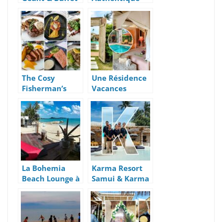
BBQ Gratuit
Des Activités
(Kids)
2021 À Koh
Samui
The Cosy
Une Résidence
Fisherman’s
Vacances
Village |
Glamour avec
Nouveau
Tentes De Luxe
Restaurant Et
Ou Villas
Nouveau Menu
piscines
La Bohemia
Karma Resort
Beach Lounge à
Samui & Karma
Lamai Beach
Beach: Villas
Chics et Beach
Club