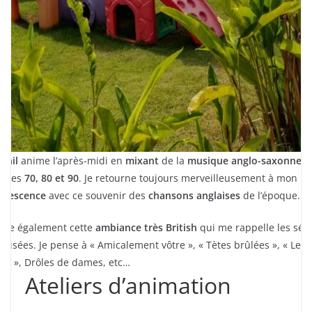
 Phil
anime l’après-midi en
mixant
de la
musique anglo-saxonne
d
nées
70, 80 et 90
. Je retourne toujours merveilleusement à mon
olescence
avec ce souvenir des
chansons anglaises
de l’époque.
aime également cette
ambiance très British
qui me rappelle les séri
lévisées. Je pense à « Amicalement vôtre », « Tètes brûlées », « Le
int », Drôles de dames, etc…
Ateliers d’animation