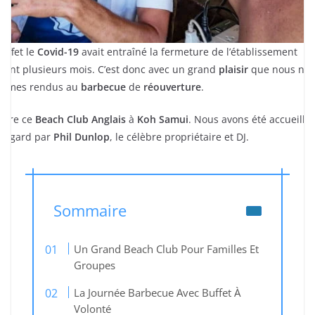
 effet le
Covid-19
avait entraîné la fermeture de l’établissement
rant plusieurs mois. C’est donc avec un grand
plaisir
que nous no
mmes rendus au
barbecue
de
réouverture
.
adore ce
Beach Club Anglais
à
Koh Samui
. Nous avons été accueilli 
t égard par
Phil Dunlop
, le célèbre propriétaire et DJ.
Sommaire
Un Grand Beach Club Pour Familles Et
Groupes
La Journée Barbecue Avec Buffet À
Volonté