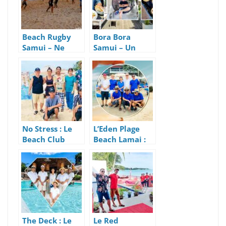
Beach Rugby
Bora Bora
Samui – Ne
Samui – Un
vous Faites Plus
Restaurant
Plaquer Et
Lounge Coup de
Gagnez Des
Cœur
Amis !
No Stress : Le
L’Eden Plage
Beach Club
Beach Lamai :
Familial Avec
Un Agréable
Petits-
Beach Club
déjeuners à 160
Franco-Thaï
Bahts (4 Euros)
The Deck : Le
Le Red