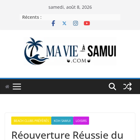
Passer
samedi, août 8, 2026
au
Récents :
contenu
BEACH CLUBS PRÉFÉRÉS
KOH SAMUI
LOISIRS
Réouverture Réussie du