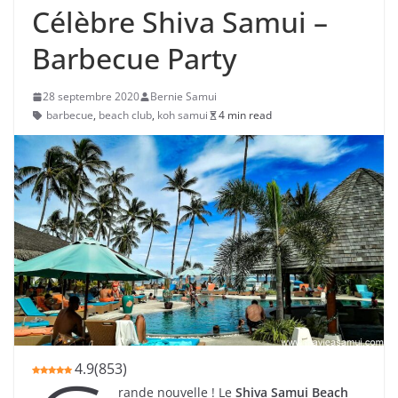
Célèbre Shiva Samui –
Barbecue Party
28 septembre 2020
Bernie Samui
barbecue
,
beach club
,
koh samui
4 min read
4.9
(
853
)
rande nouvelle ! Le
Shiva Samui Beach