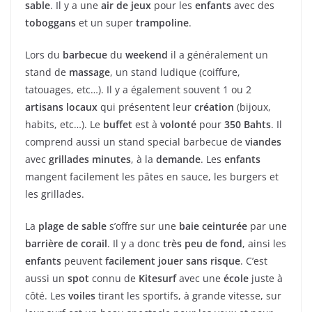
sable
. Il y a une
air de jeux
pour les
enfants
avec des
toboggans
et un super
trampoline
.
Lors du
barbecue
du
weekend
il a généralement un
stand de
massage
, un stand ludique (coiffure,
tatouages, etc…). Il y a également souvent 1 ou 2
artisans locaux
qui présentent leur
création
(bijoux,
habits, etc…). Le
buffet
est à
volonté
pour
350 Bahts
. Il
comprend aussi un stand special barbecue de
viandes
avec
grillades minutes
, à la
demande
. Les
enfants
mangent facilement les pâtes en sauce, les burgers et
les grillades.
La
plage de sable
s’offre sur une
baie ceinturée
par une
barrière de corail
. Il y a donc
très peu de fond
, ainsi les
enfants
peuvent
facilement jouer
sans risque
. C’est
aussi un
spot
connu de
Kitesurf
avec une
école
juste à
côté. Les
voiles
tirant les sportifs, à grande vitesse, sur