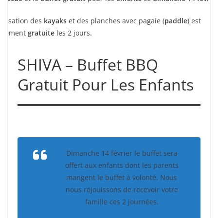
utilisation des
kayaks
et des planches avec pagaie (
paddle
) est
alement
gratuite
les 2 jours.
SHIVA – Buffet BBQ
Gratuit Pour Les Enfants
Dimanche 14 février le buffet sera
offert aux enfants dont les parents
mangent le buffet à volonté. Nous
nous réjouissons de recevoir votre
famille ces 2 journées.