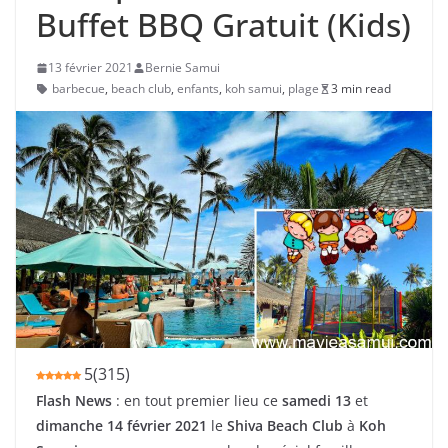
Buffet BBQ Gratuit (Kids)
13 février 2021
Bernie Samui
barbecue
,
beach club
,
enfants
,
koh samui
,
plage
3 min read
5
(
315
)
Flash News
: en tout premier lieu ce
samedi 13
et
dimanche 14 février 2021
le
Shiva Beach Club
à
Koh