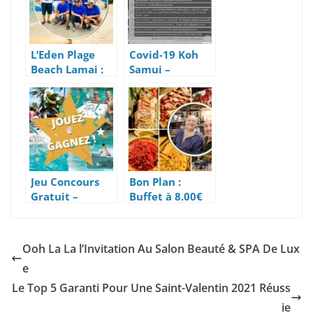
Bahts (4 Euros)
L’Eden Plage
Covid-19 Koh
Beach Lamai :
Samui –
Un Agréable
Mesures
Beach Club
Urgentes Du 4
Franco-Thaï
Janvier 2021
Jeu Concours
Bon Plan :
Gratuit –
Buffet à 8.00€
Gagnez Un
Tous Les Lundis
Luxueux Bar
à Koh Samui
Flottant
Ooh La La l’Invitation Au Salon Beauté & SPA De Lux
e
Le Top 5 Garanti Pour Une Saint-Valentin 2021 Réuss
ie