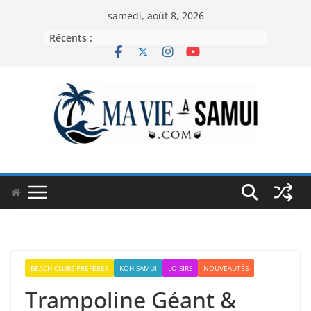
Passer
samedi, août 8, 2026
au
Récents :
contenu
BEACH CLUBS PRÉFÉRÉS
KOH SAMUI
LOISIRS
NOUVEAUTÉS
Trampoline Géant &