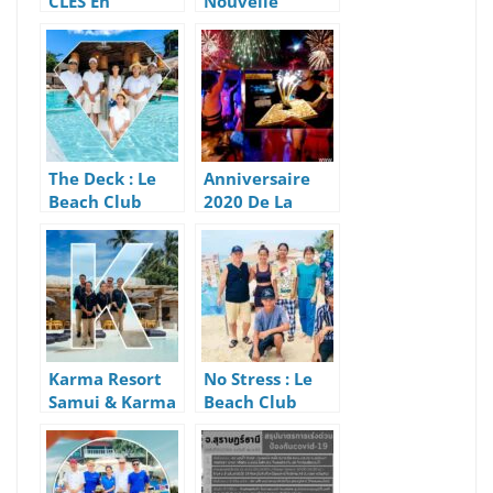
CLÉS En
Nouvelle
Location Villa
Grande École,
Pour Réussir
Nouveau
Ses Vacances
Concept
International
The Deck : Le
Anniversaire
Beach Club
2020 De La
Tendance Et
Bohemia À
Chic à Koh
Lamai Beach
Samui
Karma Resort
No Stress : Le
Samui & Karma
Beach Club
Beach: Villas
Familial Avec
Chics et Beach
Petits-
Club
déjeuners à 160