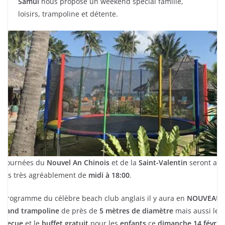
Samui
nous propose un weekend spécial famille,
loisirs, trampoline et détente.
s journées du
Nouvel An Chinois
et de la
Saint-Valentin
seront ain
tées très agréablement de
midi à 18:00
.
 programme du célèbre beach club anglais il y aura en
NOUVEAUT
grand trampoline
de près de
5 mètres de diamètre
mais aussi le
rbecue
et le
buffet gratuit
pour les
enfants
ce
dimanche 14 févrie