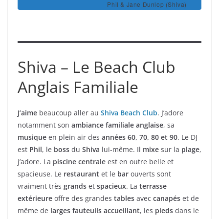
Phil & Jane Dunlop (Shiva)
Shiva – Le Beach Club
Anglais Familiale
J’aime
beaucoup aller au
Shiva Beach Club
. J’adore
notamment son
ambiance familiale anglaise
, sa
musique
en plein air des
années 60, 70, 80 et 90
. Le DJ
est
Phil
, le
boss
du
Shiva
lui-même. Il
mixe
sur la
plage
,
j’adore. La
piscine centrale
est en outre belle et
spacieuse. Le
restaurant
et le
bar
ouverts sont
vraiment très
grands
et
spacieux
. La
terrasse
extérieure
offre des grandes
tables
avec
canapés
et de
même de
larges fauteuils accueillant
, les
pieds
dans le