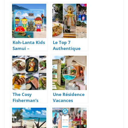
Célèbre Shiva
Rédactionnel
Samui –
Sur Le Blog Ma
Barbecue Party
Vie À Samui
Koh-Lanta Kids
Le Top 7
Samui –
Authentique
L’Aventure Des
Des Activités
Enfants C’est
2021 À Koh
Dimanche
Samui
The Cosy
Une Résidence
Fisherman’s
Vacances
Village |
Glamour avec
Nouveau
Tentes De Luxe
Restaurant Et
Ou Villas
Nouveau Menu
piscines