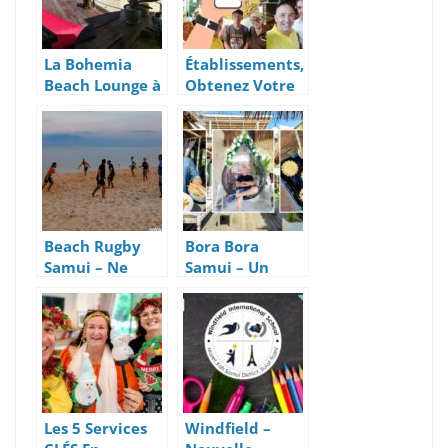
La Bohemia
Établissements,
Beach Lounge à
Obtenez Votre
Lamai Beach
Publication Sur
Le Blog
Francophone
#1 à Koh Samui
Beach Rugby
Bora Bora
Samui – Ne
Samui – Un
vous Faites Plus
Restaurant
Plaquer Et
Lounge Coup de
Gagnez Des
Cœur
Amis !
Les 5 Services
Windfield –