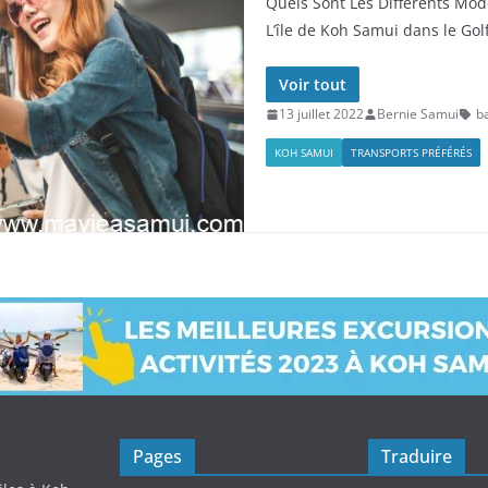
Quels Sont Les Différents Mo
L’île de Koh Samui dans le Gol
Voir tout
13 juillet 2022
Bernie Samui
b
KOH SAMUI
TRANSPORTS PRÉFÉRÉS
Pages
Traduire