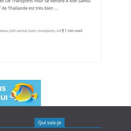
des De Transports Pour Se Rendre A Koh Samui
f de Thaïlande est très bien …
ateau
,
koh samui
,
train
,
transports
,
vol
1 min read
Qui suis-je