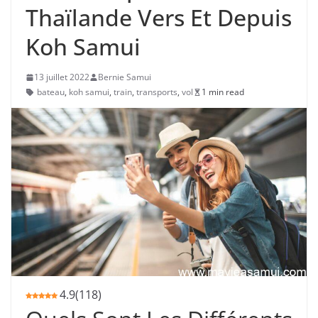
Thaïlande Vers Et Depuis
Koh Samui
13 juillet 2022
Bernie Samui
bateau
,
koh samui
,
train
,
transports
,
vol
1 min read
4.9
(
118
)