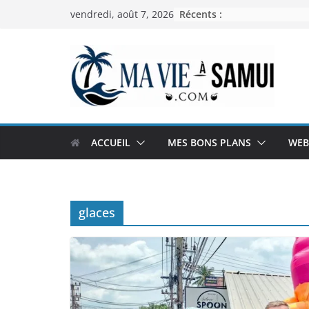
Passer
Récents :
vendredi, août 7, 2026
au
contenu
ACCUEIL
MES BONS PLANS
WEB
glaces