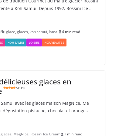
s de tradition Gourmet du maître glacier Rossini
ente à Koh Samui. Depuis 1992, Rossini Ice …
i
glace
,
glaces
,
koh samui
,
lamai
4 min read
ÉS
KOH SAMUI
LOISIRS
NOUVEAUTÉS
délicieuses glaces en
e
5 (114)
 Samui avec les glaces maison MagNice. Me
 la dégustation pistache, chocolat et oranges …
glaces
,
MagNice
,
Rossini Ice Cream
1 min read