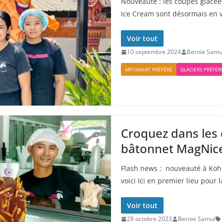
Nouveauté : les coupes glacée
Ice Cream sont désormais en v
Voir tout
10 septembre 2024
Bernie Samu
ARTISANAT PRÉFÉRÉ
GLACIERS PRÉFÉR
Croquez dans les 
bâtonnet MagNic
Flash news : nouveauté à Koh
voici Ici en premier lieu pour
Voir tout
28 octobre 2023
Bernie Samui