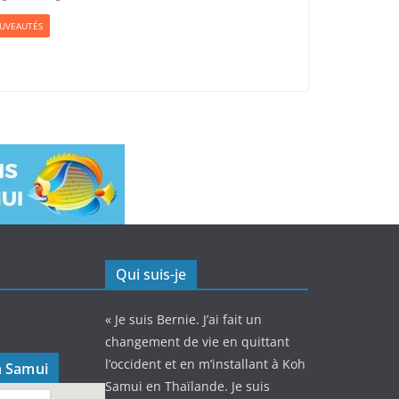
UVEAUTÉS
Qui suis-je
« Je suis Bernie. J’ai fait un
changement de vie en quittant
l’occident et en m’installant à Koh
h Samui
Samui en Thaïlande. Je suis