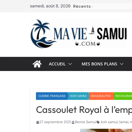
Passer
samedi, août 8, 2026
Récents :
au
contenu
ACCUEIL
MES BONS PLANS
CUISINE FRANÇAISE
KOH SAMUI
NOUVEAUTÉS
RESTAURAN
Cassoulet Royal à l’em
27 septembre 2021
Bernie Samui
koh samui
,
lamai
,
r