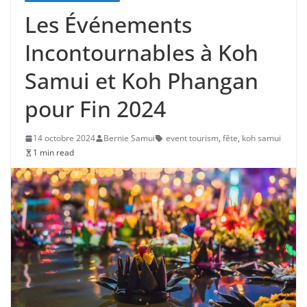
Les Événements
Incontournables à Koh
Samui et Koh Phangan
pour Fin 2024
14 octobre 2024
Bernie Samui
event tourism
,
fête
,
koh samui
1 min read