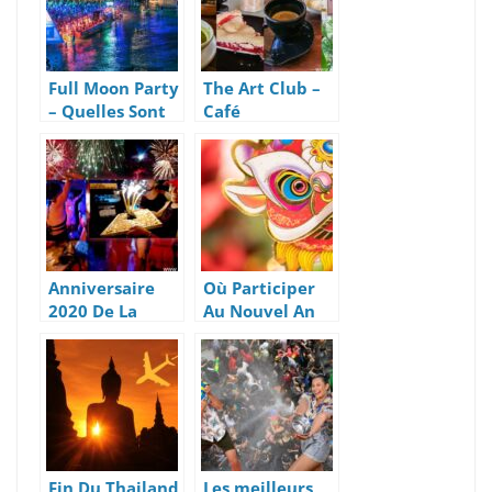
Full Moon Party
The Art Club –
– Quelles Sont
Café
Les Horaires De
Restaurant
Transport
Végétarien et
Depuis Koh
Végan
Samui
Anniversaire
Où Participer
2020 De La
Au Nouvel An
Bohemia À
Chinois 2023 à
Lamai Beach
Koh Samui
Fin Du Thailand
Les meilleurs