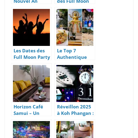
Nouvel An
des Full Moon
Chinois
Party à Koh
(Lunaire) 2025
Phangan,
à Koh Samui,
Thaïlande
Thaïlande
Les Dates des
Le Top 7
Full Moon Party
Authentique
2024 sur l’île de
Des Activités
Koh Phangan
2021 À Koh
en Thaïlande
Samui
du Sud
Horizon Café
Réveillon 2025
Samui – Un
à Koh Phangan :
Restaurant
Transports
Healthy
Inclus depuis
Koh Samui !