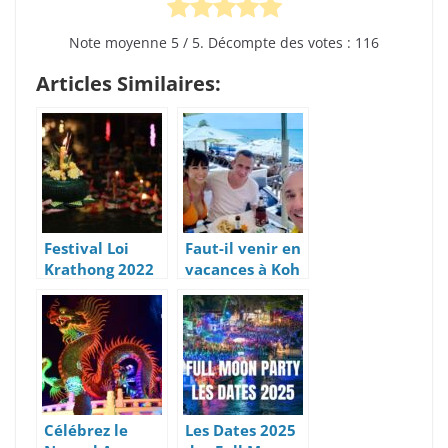
Note moyenne
5
/ 5. Décompte des votes :
116
Articles Similaires:
Festival Loi
Faut-il venir en
Krathong 2022
vacances à Koh
– Infos Par
Samui Durant
Province En
La Mousson De
Thaïlande
Novembre ?
Célébrez le
Les Dates 2025