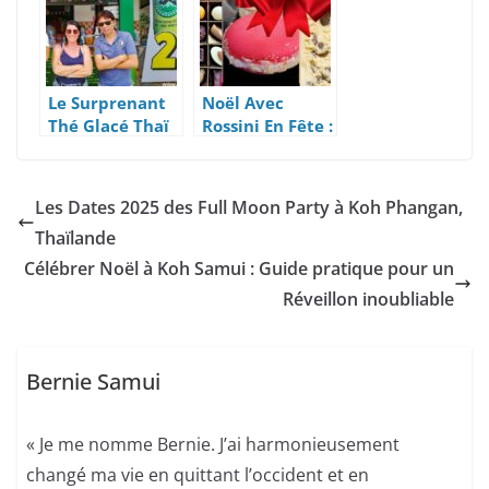
Le Surprenant
Noël Avec
Thé Glacé Thaï
Rossini En Fête :
Diamond Tea
Glaces De Noël,
Macarons
Glacés Et
Les Dates 2025 des Full Moon Party à Koh Phangan,
Chocolats
Thaïlande
Belges
Célébrer Noël à Koh Samui : Guide pratique pour un
Réveillon inoubliable
Bernie Samui
« Je me nomme Bernie. J’ai harmonieusement
changé ma vie en quittant l’occident et en