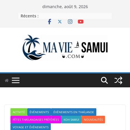
Passer
dimanche, août 9, 2026
au
Récents :
contenu
ACTIVITÉ
ÉVÉNEMENTS
ÉVÉNEMENTS EN THAÏLANDE
FÊTES THAÏLANDAISES PRÉFÉRÉES
KOH SAMUI
NOUVEAUTÉS
VOYAGE ET ÉVÉNEMENTS