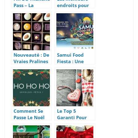
Pass – La
endroits pour
Thaïlande Est
fêter Songkran
Complètement
2024 à Koh
Ouverte
Samui,
Thaïlande
Nouveauté : De
Samui Food
Vraies Pralines
Fiesta : Une
Belges
Fête Culinaire
(Chocolats)
les 21 et 22
Arrivent Pour
sept. 2024
Les Fêtes !
Comment Se
Le Top 5
Passe Le Noël
Garanti Pour
2022 à Koh
Une Saint-
Samui,
Valentin 2021
Thaïlande
Réussie