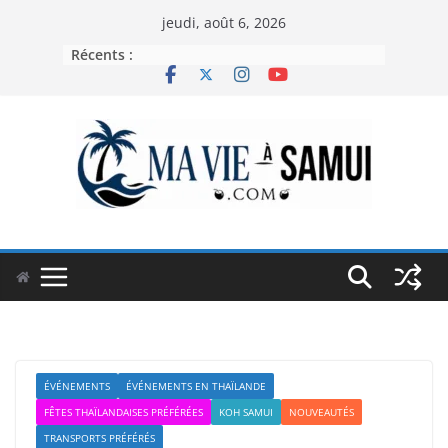
Passer
jeudi, août 6, 2026
au
Récents :
contenu
ÉVÉNEMENTS
ÉVÉNEMENTS EN THAÏLANDE
FÊTES THAÏLANDAISES PRÉFÉRÉES
KOH SAMUI
NOUVEAUTÉS
TRANSPORTS PRÉFÉRÉS