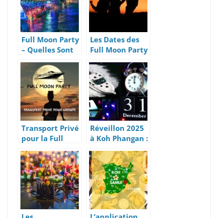
Full Moon Party
Les Dates des
– Quelles Sont
Full Moon Party
Les Horaires De
2024 sur l’île de
Transport
Koh Phangan
Depuis Koh
en Thaïlande
Samui
du Sud
Transport Privé
Réveillon 2025
pour la Full
à Koh Phangan :
Moon Party à
Transports
Koh Phangan
Inclus depuis
Koh Samui !
Les
L’application