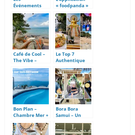
Événements
« foodpanda »
Incontournable
ferme ses
s à Koh Samui
portes le 23
et Koh Phangan
mai 2025
pour Fin 2024
Café de Cool –
Le Top 7
The Vibe –
Authentique
Relax Samui
Des Activités
2021 À Koh
Samui
Bon Plan –
Bora Bora
Chambre Mer +
Samui – Un
Piscine Rooftop
Restaurant
32€ –
Lounge Coup de
Hôtel Hacienda
Cœur