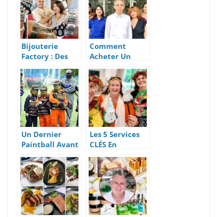
Samui
Bijouterie
Comment
Factory : Des
Acheter Un
Joyaux
Bien
Artisanaux
Immobilier En
Uniques,
Thaïlande
Éditions
Grâce à
Limitées – Koh
l’Agence SLP
Samui
Koh Samui
Un Dernier
Les 5 Services
Paintball Avant
CLÉS En
Fermeture ?
Location Villa
Pour Réussir
Ses Vacances