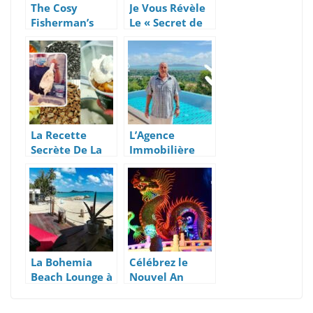
The Cosy
Je Vous Révèle
Fisherman’s
Le « Secret de
Village |
Samui », De Sa
Nouveau
Nature Aux
Restaurant Et
Cosmétiques
Nouveau Menu
La Recette
L’Agence
Secrète De La
Immobilière
Glace Cookie
Française « DL
Dough Rossini
Samui
Properties »,
Koh Samui
La Bohemia
Célébrez le
Beach Lounge à
Nouvel An
Lamai Beach
Chinois
(Lunaire) 2025