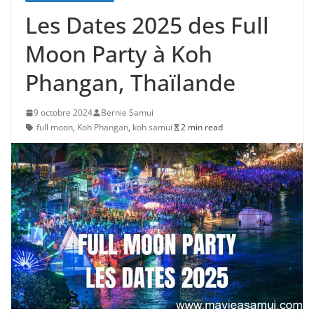
Les Dates 2025 des Full
Moon Party à Koh
Phangan, Thaïlande
9 octobre 2024
Bernie Samui
full moon
,
Koh Phangan
,
koh samui
2 min read