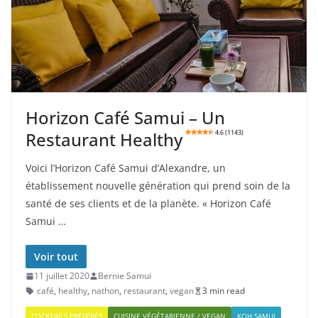
Horizon Café Samui – Un
Restaurant Healthy
4.6 (1143)
Voici l’Horizon Café Samui d’Alexandre, un
établissement nouvelle génération qui prend soin de la
santé de ses clients et de la planète. « Horizon Café
Samui …
Voir tout
11 juillet 2020
Bernie Samui
café
,
healthy
,
nathon
,
restaurant
,
vegan
3 min read
COCKTAILS PRÉFÉRÉS
CUISINE VÉGÉTARIENNE / VEGAN
KOH SAMUI