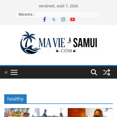
Passer
vendredi, août 7, 2026
au
Récents :
contenu
healthy