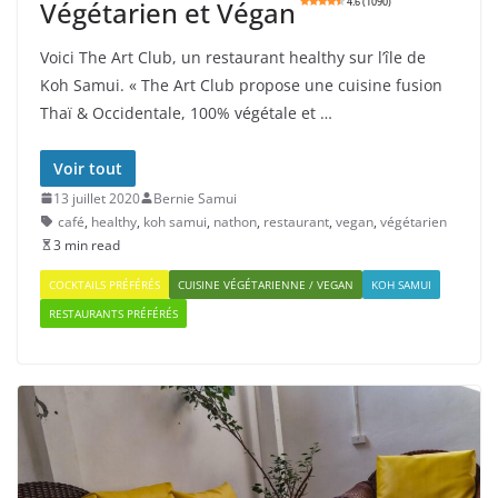
Végétarien et Végan
4.6 (1090)
Voici The Art Club, un restaurant healthy sur l’île de
Koh Samui. « The Art Club propose une cuisine fusion
Thaï & Occidentale, 100% végétale et …
Voir tout
13 juillet 2020
Bernie Samui
café
,
healthy
,
koh samui
,
nathon
,
restaurant
,
vegan
,
végétarien
3 min read
COCKTAILS PRÉFÉRÉS
CUISINE VÉGÉTARIENNE / VEGAN
KOH SAMUI
RESTAURANTS PRÉFÉRÉS