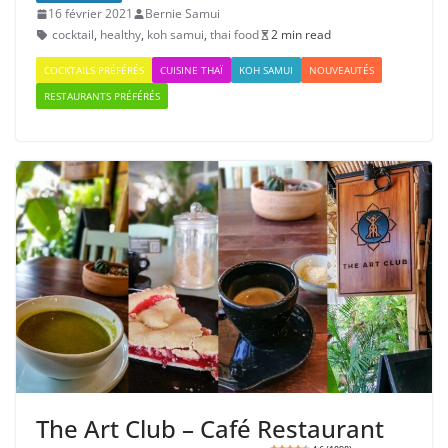
16 février 2021
Bernie Samui
cocktail
,
healthy
,
koh samui
,
thai food
2 min read
COCKTAILS PRÉFÉRÉS
CUISINE THAÏ
KOH SAMUI
NOUVEAUTÉS
RESTAURANTS PRÉFÉRÉS
The Art Club – Café Restaurant