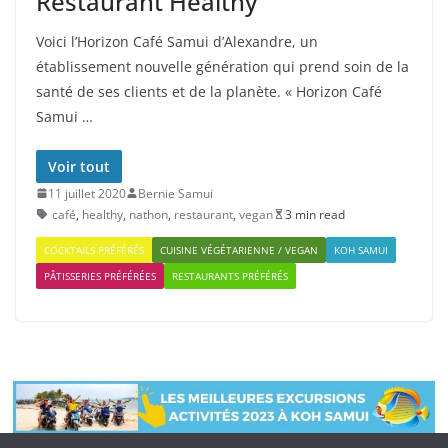
Restaurant Healthy
Voici l’Horizon Café Samui d’Alexandre, un
établissement nouvelle génération qui prend soin de la
santé de ses clients et de la planète. « Horizon Café
Samui …
Voir tout
11 juillet 2020
Bernie Samui
café
,
healthy
,
nathon
,
restaurant
,
vegan
3 min read
COCKTAILS PRÉFÉRÉS
CUISINE VÉGÉTARIENNE / VEGAN
KOH SAMUI
PÂTISSERIES PRÉFÉRÉES
RESTAURANTS PRÉFÉRÉS