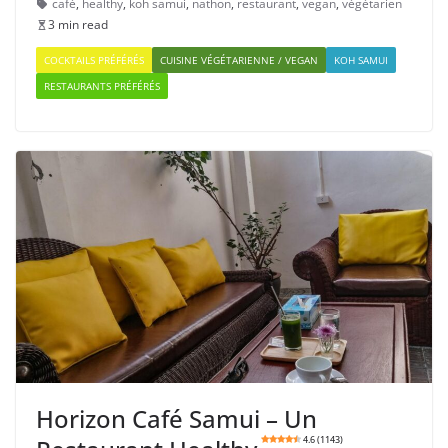
café
,
healthy
,
koh samui
,
nathon
,
restaurant
,
vegan
,
végétarien
3 min read
COCKTAILS PRÉFÉRÉS
CUISINE VÉGÉTARIENNE / VEGAN
KOH SAMUI
RESTAURANTS PRÉFÉRÉS
Horizon Café Samui – Un
4.6 (1143)