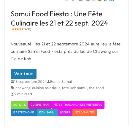
Samui Food Fiesta : Une Fête
Culinaire les 21 et 22 sept. 2024
5 (36)
Nouveauté : les 21 et 22 septembre 2024 aura lieu la fête
culinaire Samui Food Fiesta près du lac de Chaweng sur
l’île de Koh …
Voir tout
18 septembre 2024
Bernie Samui
chaweng
,
cuisine asiatique
,
fête
,
koh samui
,
thai food
2 min read
ACTIVITÉ
CUISINE THAÏ
FÊTES THAÏLANDAISES PRÉFÉRÉES
GASTRONOMIE
KOH SAMUI
LOISIRS
NOUVEAUTÉS