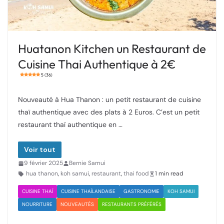
Huatanon Kitchen un Restaurant de
Cuisine Thai Authentique à 2€
5 (36)
Nouveauté à Hua Thanon : un petit restaurant de cuisine
thaï authentique avec des plats à 2 Euros. C’est un petit
restaurant thaï authentique en …
Voir tout
9 février 2025
Bernie Samui
hua thanon
,
koh samui
,
restaurant
,
thai food
1 min read
CUISINE THAÏ
CUISINE THAÏLANDAISE
GASTRONOMIE
KOH SAMUI
NOURRITURE
NOUVEAUTÉS
RESTAURANTS PRÉFÉRÉS