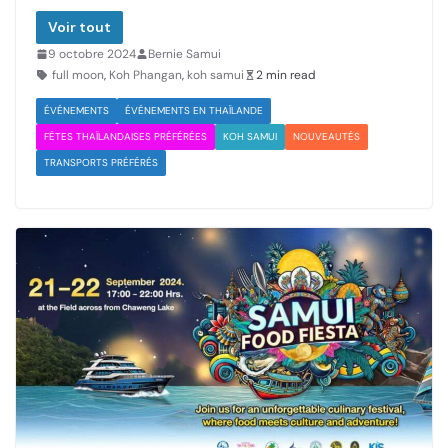
Voir tout
9 octobre 2024
Bernie Samui
full moon
,
Koh Phangan
,
koh samui
2 min read
ÉVÉNEMENTS
ÉVÉNEMENTS EN THAÏLANDE
FÊTES THAÏLANDAISES PRÉFÉRÉES
KOH SAMUI
NOUVEAUTÉS
TRANSPORTS PRÉFÉRÉS