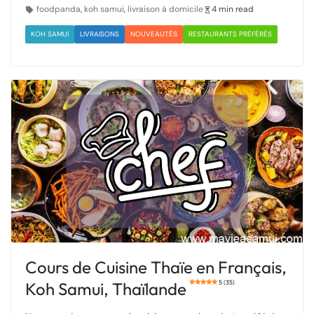
foodpanda
,
koh samui
,
livraison à domicile
4 min read
KOH SAMUI
LIVRAISONS
NOUVEAUTÉS
RESTAURANTS PRÉFÉRÉS
Cours de Cuisine Thaïe en Français,
Koh Samui, Thaïlande
5 (35)