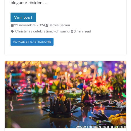
blogueur résident …
Voir tout
22 novembre 2024
Bernie Samui
Christmas celebration
,
koh samui
3 min read
VOYAGE ET GASTRONOMIE