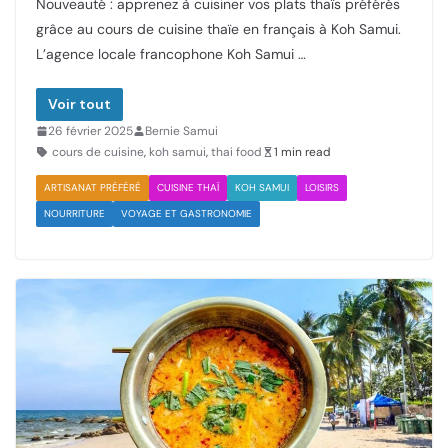
Nouveauté : apprenez à cuisiner vos plats thaïs préférés
grâce au cours de cuisine thaïe en français à Koh Samui.
L’agence locale francophone Koh Samui …
Voir tout
26 février 2025
Bernie Samui
cours de cuisine
,
koh samui
,
thai food
1 min read
ARTISANAT PRÉFÉRÉ
CUISINE THAÏ
KOH SAMUI
LOISIRS
NOURRITURE
VOYAGE ET GASTRONOMIE