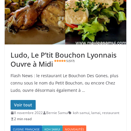
Ludo, Le P’tit Bouchon Lyonnais
Ouvre à Midi
5 (517)
Flash News : le restaurant Le Bouchon Des Gones, plus
connu sous le nom du Petit Bouchon, ou encore Chez
Ludo, ouvre désormais également à …
Voir tout
8 novembre 2022
Bernie Samui
koh samui
,
lamai
,
restaurant
2 min read
CUISINE FRANÇAISE
KOH SAMUI
NOUVEAUTÉS