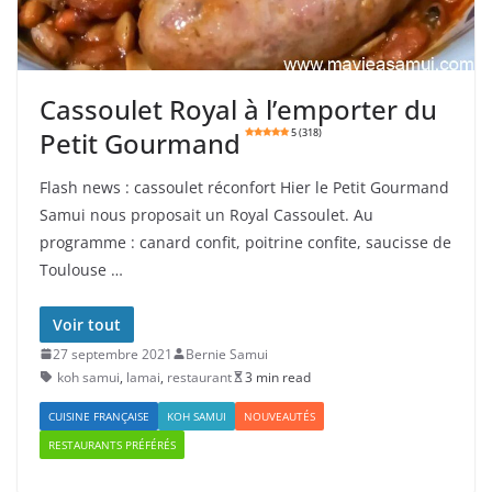
Cassoulet Royal à l’emporter du
Petit Gourmand
5 (318)
Flash news : cassoulet réconfort Hier le Petit Gourmand
Samui nous proposait un Royal Cassoulet. Au
programme : canard confit, poitrine confite, saucisse de
Toulouse …
Voir tout
27 septembre 2021
Bernie Samui
koh samui
,
lamai
,
restaurant
3 min read
CUISINE FRANÇAISE
KOH SAMUI
NOUVEAUTÉS
RESTAURANTS PRÉFÉRÉS