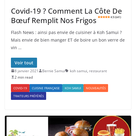
Covid-19 ? Comment La Côte De
Bœuf Remplit Nos Frigos
4.9 (641)
Flash News : ainsi pas envie de cuisiner à Koh Samui ?
Mais envie de bien manger ET de boire un bon verre de
vin …
Voir tout
8 janvier 2021
Bernie Samui
koh samui
,
restaurant
2 min read
COVID-19
CUISINE FRANÇAISE
KOH SAMUI
NOUVEAUTÉS
TRAITEURS PRÉFÉRÉS