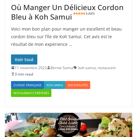
Où Manger Un Délicieux Cordon
Bleu à Koh Samui
5 (437)
Voici mon bon plan pour manger un excellent et beau
cordon bleu sur l’île de Koh Samui. Cet avis est le
résultat de mon expérience …
Voir tout
11 novembre 2022
Bernie Samui
koh samui
,
restaurant
3 min read
CUISINE FRANÇAISE
KOH SAMUI
NOUVEAUTÉS
RESTAURANTS PRÉFÉRÉS