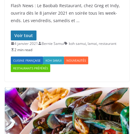
Flash News : Le Baobab Restaurant, chez Greg et Indy,
ouvrira dès le 8 janvier 2021 en soirée tous les week-
ends. Les vendredis, samedis et …
Voir tout
4 janvier 2021
Bernie Samui
koh samui
,
lamai
,
restaurant
2 min read
CUISINE FRANÇAISE
KOH SAMUI
NOUVEAUTÉS
RESTAURANTS PRÉFÉRÉS