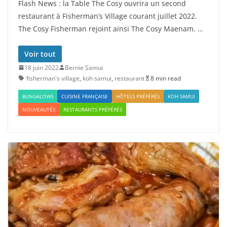
Flash News : la Table The Cosy ouvrira un second
restaurant à Fisherman’s Village courant juillet 2022.
The Cosy Fisherman rejoint ainsi The Cosy Maenam. …
Voir tout
18 juin 2022
Bernie Samui
fisherman's village
,
koh samui
,
restaurant
8 min read
BUNGALOWS
CUISINE FRANÇAISE
HÔTELS PRÉFÉRÉS
KOH SAMUI
NOUVEAUTÉS
RESTAURANTS PRÉFÉRÉS