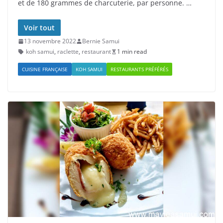
et de 180 grammes de charcuterie, par personne. …
Voir tout
13 novembre 2022
Bernie Samui
koh samui
,
raclette
,
restaurant
1 min read
CUISINE FRANÇAISE
KOH SAMUI
RESTAURANTS PRÉFÉRÉS