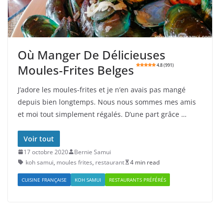
Où Manger De Délicieuses
Moules-Frites Belges
4.8 (991)
J’adore les moules-frites et je n’en avais pas mangé
depuis bien longtemps. Nous nous sommes mes amis
et moi tout simplement régalés. D’une part grâce …
Voir tout
17 octobre 2020
Bernie Samui
koh samui
,
moules frites
,
restaurant
4 min read
CUISINE FRANÇAISE
KOH SAMUI
RESTAURANTS PRÉFÉRÉS