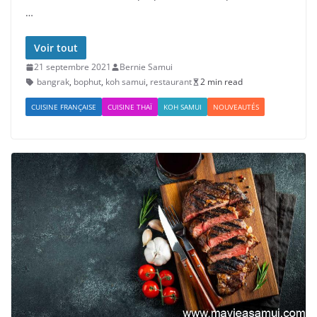
…
Voir tout
21 septembre 2021
Bernie Samui
bangrak
,
bophut
,
koh samui
,
restaurant
2 min read
CUISINE FRANÇAISE
CUISINE THAÏ
KOH SAMUI
NOUVEAUTÉS