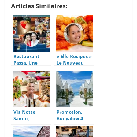
Articles Similaires:
Restaurant
« Elle Recipes »
Passa, Une
Le Nouveau
Cuisine Fusion
Restaurant
Et Raffinée à
Thaï Tendance
Maenam, Koh
d’Elle
Samui
Via Notte
Promotion,
Samui,
Bungalow 4
Restaurant &
Étoiles A 30
Pizzeria Niçoise
Euros – So