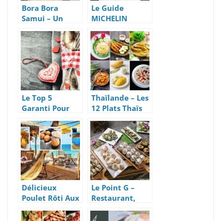
Bora Bora
Le Guide
Samui – Un
MICHELIN
Restaurant
arrive à Koh
Lounge Coup de
Samui – Quels
Cœur
sont les
premiers
restaurants
référencés ?
Le Top 5
Thaïlande – Les
Garanti Pour
12 Plats Thaïs
Une Saint-
Les Plus
Valentin 2021
Succulents
Réussie
Délicieux
Le Point G –
Poulet Rôti Aux
Restaurant,
Herbes – Hug
Traiteur et
Samui Un
Chef à Domicile