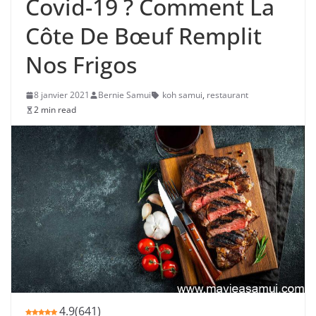
Covid-19 ? Comment La
Côte De Bœuf Remplit
Nos Frigos
8 janvier 2021
Bernie Samui
koh samui
,
restaurant
2 min read
4.9
(
641
)