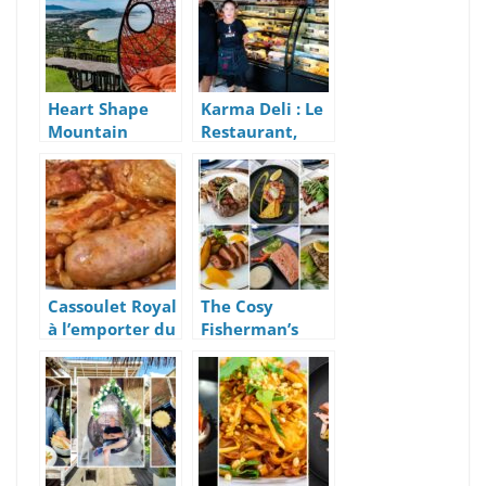
à Chaweng, Koh
KohKoon
Samui
Heart Shape
Karma Deli : Le
Mountain
Restaurant,
Seaview à Koh
Épicerie Fine et
Samui
Française, à
Koh Samui
Cassoulet Royal
The Cosy
à l’emporter du
Fisherman’s
Petit
Village |
Gourmand
Nouveau
Restaurant Et
Nouveau Menu