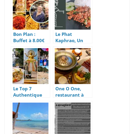
Pittoresque
Restaurant
Thaï De Plage
Bon Plan :
Le Phat
Buffet à 8.00€
Kaphrao, Un
Tous Les Lundis
Véritable Plat
à Koh Samui
Populaire Thaï
Le Top 7
One O One,
Authentique
restaurant à
Des Activités
Lamai Beach
2021 À Koh
Samui