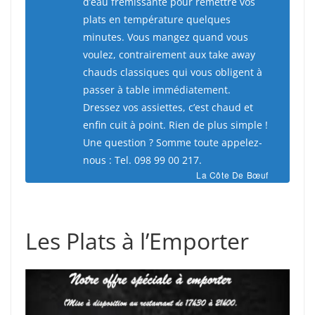
d’eau frémissante pour remettre vos
plats en température quelques
minutes. Vous mangez quand vous
voulez, contrairement aux take away
chauds classiques qui vous obligent à
passer à table immédiatement.
Dressez vos assiettes, c’est chaud et
enfin cuit à point. Rien de plus simple !
Une question ? Somme toute appelez-
nous : Tel. 098 99 00 217.
La Côte De Bœuf
Les Plats à l’Emporter